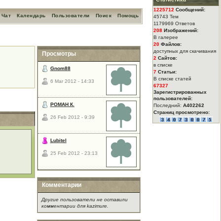
1225712
Сообщений:
Чат
Календарь
Пользователи
Поиск
Помощь
45743 Тем
1179969 Ответов
208
Изображений:
В галерее
20
Файлов:
доступных для скачивания
Просмотры
2
Сайтов:
в списке
Gnom88
7
Статьи:
В списке статей
6 Mar 2012 - 14:33
67327
Зарегистрированных
пользователей:
РОМАН К.
Последний:
A402262
Страниц просмотрено:
26 Feb 2012 - 9:39
Lubitel
25 Feb 2012 - 23:13
Комментарии
Другие пользователи не оставили
комментарии для kazimure.