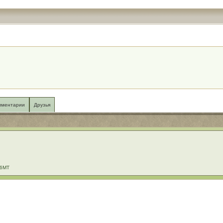
мментарии
Друзья
.6MT