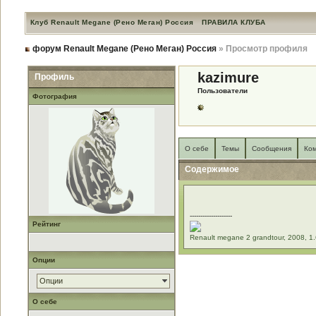
Клуб Renault Megane (Рено Меган) Россия
ПРАВИЛА КЛУБА
форум Renault Megane (Рено Меган) Россия
» Просмотр профиля
kazimure
Профиль
Пользователи
Фотография
О себе
Темы
Сообщения
Ко
Содержимое
--------------------
Рейтинг
Renault megane 2 grandtour, 2008, 1
Опции
Опции
О себе