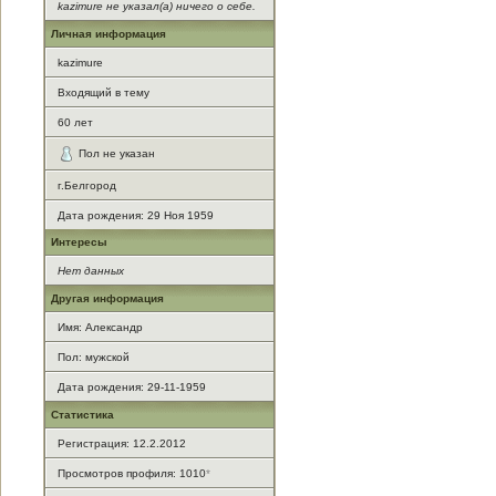
kazimure не указал(а) ничего о себе.
Личная информация
kazimure
Входящий в тему
60
лет
Пол не указан
г.Белгород
Дата рождения:
29 Ноя 1959
Интересы
Нет данных
Другая информация
Имя: Александр
Пол: мужской
Дата рождения: 29-11-1959
Статистика
Регистрация: 12.2.2012
Просмотров профиля: 1010
*