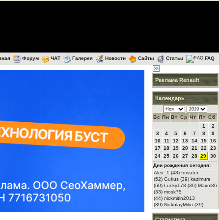
вная
Форум
ЧАТ
Галерея
Новости
Сайты
Статьи
FAQ
Реклама Renault
Календарь
Вс
Пн
Вт
Ср
Чт
Пт
Сб
1
2
3
4
5
6
7
8
9
10
11
12
13
14
15
16
17
18
19
20
21
22
23
24
25
26
27
28
29
30
Дни рождения сегодня:
Alex_1 (48) forvater
(52) Gukus (39) kazimure
(60) Lucky178 (36) Maxm86
(33) mosk75
(44) nickmitin2013
(39) NickolayMitin (39) ...
Статистика