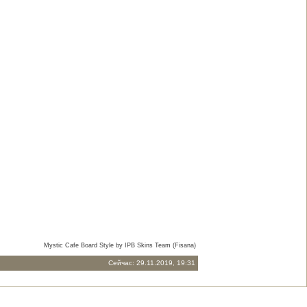
Mystic Cafe Board Style by IPB Skins Team (Fisana)
Сейчас: 29.11.2019, 19:31