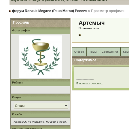
Клуб Renault Megane (Рено Меган) Россия
ПРАВИЛА КЛУБА
форум Renault Megane (Рено Меган) Россия
» Просмотр профиля
Артемыч
Профиль
Пользователи
Фотография
О себе
Темы
Сообщения
Ком
Содержимое
--------------------
Рейтинг
В поисках счастья...
Опции
Опции
О себе
Артемыч не указал(а) ничего о себе.
Личная информация