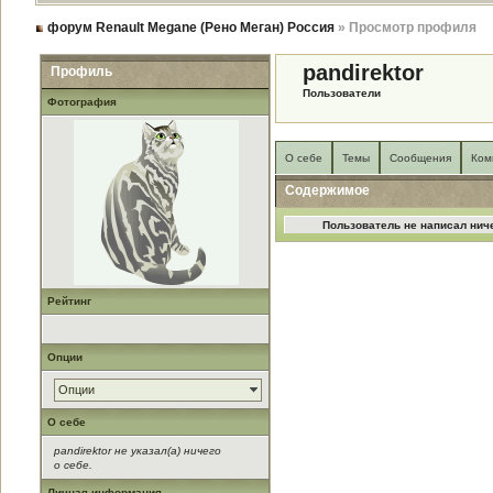
форум Renault Megane (Рено Меган) Россия
» Просмотр профиля
pandirektor
Профиль
Пользователи
Фотография
О себе
Темы
Сообщения
Ком
Содержимое
Пользователь не написал ниче
Рейтинг
Опции
Опции
О себе
pandirektor не указал(а) ничего
о себе.
Личная информация