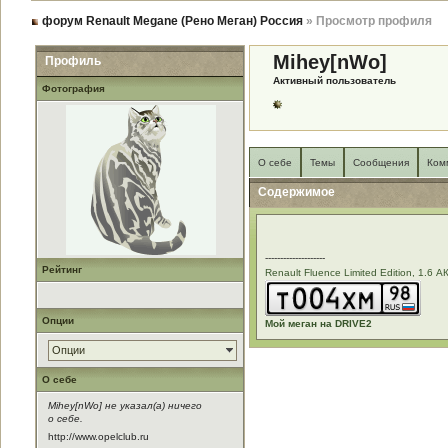
форум Renault Megane (Рено Меган) Россия
» Просмотр профиля
Mihey[nWo]
Профиль
Активный пользователь
Фотография
О себе
Темы
Сообщения
Ком
Содержимое
--------------------
Рейтинг
Renault Fluence Limited Edition, 1.6 
Опции
Мой меган на DRIVE2
Опции
О себе
Mihey[nWo] не указал(а) ничего
о себе.
http://www.opelclub.ru