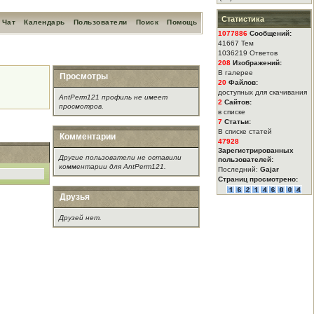
Статистика
Чат
Календарь
Пользователи
Поиск
Помощь
1077886
Сообщений:
41667 Тем
1036219 Ответов
208
Изображений:
В галерее
Просмотры
20
Файлов:
доступных для скачивания
AntPerm121 профиль не имеет
2
Сайтов:
просмотров.
в списке
7
Статьи:
В списке статей
Комментарии
47928
Зарегистрированных
Другие пользователи не оставили
пользователей:
комментарии для AntPerm121.
Последний:
Gajar
Страниц просмотрено:
Друзья
Друзей нет.