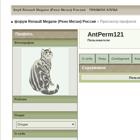
Клуб Renault Megane (Рено Меган) Россия
ПРАВИЛА КЛУБА
форум Renault Megane (Рено Меган) Россия
» Просмотр профиля
AntPerm121
Профиль
Пользователи
Фотография
О себе
Темы
Сообщения
Ко
Содержимое
Пользо
Рейтинг
Опции
Опции
О себе