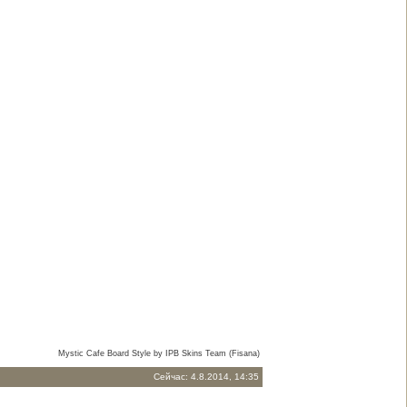
Mystic Cafe Board Style by IPB Skins Team (Fisana)
Сейчас: 4.8.2014, 14:35