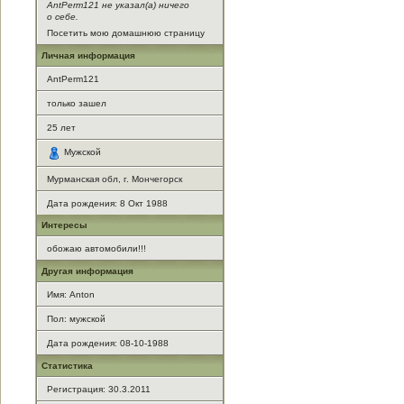
AntPerm121 не указал(а) ничего
о себе.
Посетить мою домашнюю страницу
Личная информация
AntPerm121
только зашел
25
лет
Мужской
Мурманская обл, г. Мончегорск
Дата рождения:
8 Окт 1988
Интересы
обожаю автомобили!!!
Другая информация
Имя: Anton
Пол: мужской
Дата рождения: 08-10-1988
Статистика
Регистрация: 30.3.2011