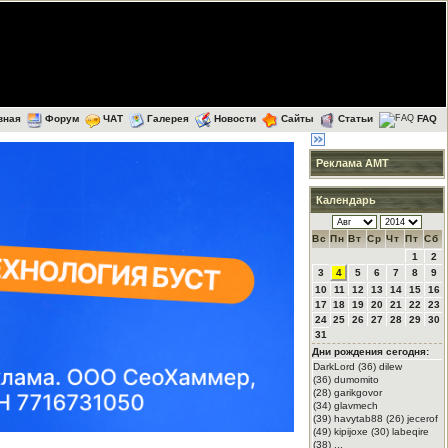
вная
Форум
ЧАТ
Галерея
Новости
Сайты
Статьи
FAQ
Реклама АМТ
Календарь
Вс
Пн
Вт
Ср
Чт
Пт
Сб
1
2
3
4
5
6
7
8
9
10
11
12
13
14
15
16
17
18
19
20
21
22
23
24
25
26
27
28
29
30
31
Дни рождения сегодня:
DarkLord (36) dilew
(36) dumomito
(28) garikgovor
(34) glavmech
(39) havytab88 (26) jecerof
(49) kipijoxe (30) labeqire
(38) ...