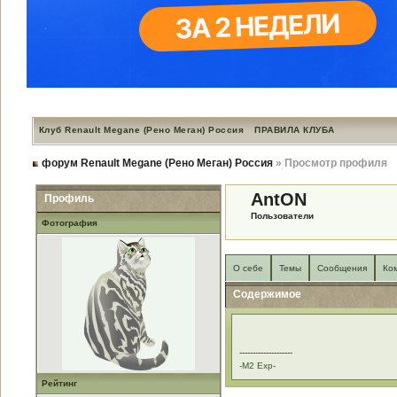
Клуб Renault Megane (Рено Меган) Россия
ПРАВИЛА КЛУБА
форум Renault Megane (Рено Меган) Россия
» Просмотр профиля
AntON
Профиль
Пользователи
Фотография
О себе
Темы
Сообщения
Ко
Содержимое
--------------------
-M2 Exp-
Рейтинг