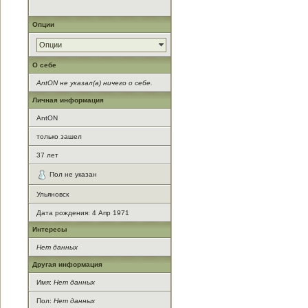
Опции
Опции
О себе
AntON не указал(а) ничего о себе.
Личная информация
AntON
только зашел
37
лет
Пол не указан
Ульяновск
Дата рождения:
4 Апр 1971
Интересы
Нет данных
Другая информация
Имя:
Нет данных
Пол:
Нет данных