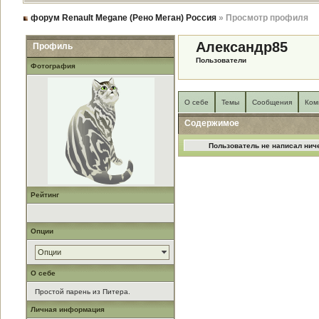
форум Renault Megane (Рено Меган) Россия
» Просмотр профиля
Александр85
Профиль
Пользователи
Фотография
О себе
Темы
Сообщения
Ком
Содержимое
Пользователь не написал ниче
Рейтинг
Опции
Опции
О себе
Простой парень из Питера.
Личная информация