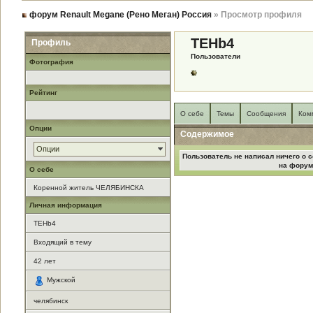
форум Renault Megane (Рено Меган) Россия
» Просмотр профиля
TEHb4
Профиль
Пользователи
Фотография
Рейтинг
О себе
Темы
Сообщения
Ком
Опции
Содержимое
Опции
Пользователь не написал ничего о с
на форум
О себе
Коренной житель ЧЕЛЯБИНСКА
Личная информация
TEHb4
Входящий в тему
42
лет
Мужской
челябинск