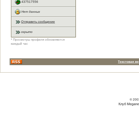
437517556
Нет данных
Отправить сообщение
скрыто
* Просмотры профиля обновляются
каждый час
Текстовая в
© 200
Клуб Megane