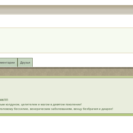
мментарии
Друзья
6 МКПП
ым колдуном, целителем и магом в девятом поколении!
половому бессилию, венерическим заболеваниям, венцу безбрачия и диарее!