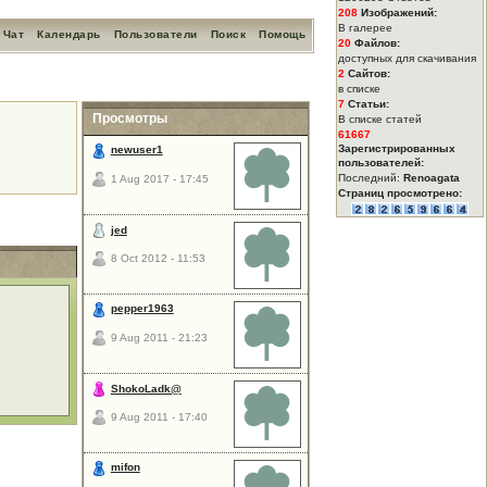
208
Изображений:
В галерее
Чат
Календарь
Пользователи
Поиск
Помощь
20
Файлов:
доступных для скачивания
2
Сайтов:
в списке
7
Статьи:
Просмотры
В списке статей
61667
Зарегистрированных
newuser1
пользователей:
Последний:
Renoagata
1 Aug 2017 - 17:45
Страниц просмотрено:
jed
8 Oct 2012 - 11:53
pepper1963
9 Aug 2011 - 21:23
ShokoLadk@
9 Aug 2011 - 17:40
mifon