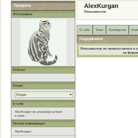
AlexKurgan
Профиль
Пользователи
Фотография
О себе
Темы
Сообщения
Ком
Содержимое
Пользователь не написал ничего о с
на форум
Рейтинг
Опции
Опции
О себе
AlexKurgan не указал(а) ничего
о себе.
Личная информация
AlexKurgan