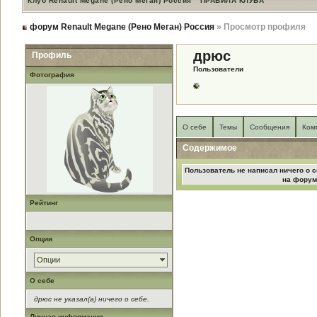
Клуб Renault Megane (Рено Меган) Россия
ПРАВИЛА КЛУБА
форум Renault Megane (Рено Меган) Россия
» Просмотр профиля
дрюс
Профиль
Пользователи
Фотография
О себе
Темы
Сообщения
Ком
Содержимое
Пользователь не написал ничего о с
на форум
Рейтинг
Опции
Опции
О себе
дрюс не указал(а) ничего о себе.
Личная информация