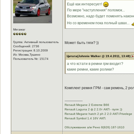
Ещё как интересует!
По мере "наступления" поломок...
Возможно, надо будет поменять наконе
Но со временем пока полный швах...
Мегамаг
Группа: Активный пользователь
Может быть тяги? ))
Сообщений: 2736
Регистрация: 8.10.2009
Из: Москва,Тушино
Цитата(Johnnie Walker @ 19.4.2011, 13:48)
Пользователь №: 15174
а что кстати в ремни грм входит?
какие ремни, какие ролики?
Комплект ремня ГРМ - сам ремень, 2 рол
--------------------
Renault Megane 2 Extreme B66
Renault Laguna 2 ф 2 2.0т АКП - пуля :))
Renault Megane hatch 2 ph 2 2.0 АКП Privelege
Renault Symbol 1.4 16V АКП.
Обслуживание а/м Рено 8(926) 187-1610