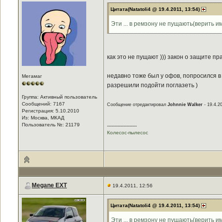
Цитата(Natatoli4 @ 19.4.2011, 13:54)
Эти ... в ремзону не пущають(верить и
как это не пущают ))) закон о защите п
недавно тоже был у офов, попросился в 
Мегамаг
разрешили подойти поглазеть )
Группа: Активный пользователь
Сообщений: 7167
Сообщение отредактировал
Johnnie Walker
- 19.4.20
Регистрация: 5.10.2010
Из: Москва, МКАД
Пользователь №: 21179
--------------------
Колесос-пылесос
Megane EXT
19.4.2011, 12:56
Цитата(Natatoli4 @ 19.4.2011, 13:54)
Эти ... в ремзону не пущають(верить и