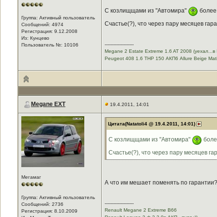
С козлищщами из "Автомира"
более 
Группа: Активный пользователь
Счастье(?), что через пару месяцев гар
Сообщений: 4974
Регистрация: 9.12.2008
Из: Кунцево
--------------------
Пользователь №: 10106
Megane 2 Estate Extreme 1.6 AT 2008 (уехал...
Peugeot 408 1.6 THP 150 АКП6 Allure Beige Mati
Megane EXT
19.4.2011, 14:01
Цитата(Natatoli4 @ 19.4.2011, 14:01)
С козлищщами из "Автомира"
боле
Счастье(?), что через пару месяцев га
Мегамаг
А что им мешает поменять по гарантии
Группа: Активный пользователь
--------------------
Сообщений: 2736
Renault Megane 2 Extreme B66
Регистрация: 8.10.2009