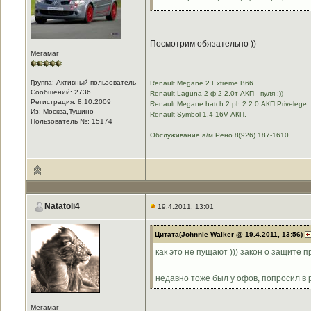
Посмотрим обязательно ))
Мегамаг
--------------------
Группа: Активный пользователь
Renault Megane 2 Extreme B66
Сообщений: 2736
Renault Laguna 2 ф 2 2.0т АКП - пуля :))
Регистрация: 8.10.2009
Renault Megane hatch 2 ph 2 2.0 АКП Privelege
Из: Москва,Тушино
Renault Symbol 1.4 16V АКП.
Пользователь №: 15174
Обслуживание а/м Рено 8(926) 187-1610
Natatoli4
19.4.2011, 13:01
Цитата(Johnnie Walker @ 19.4.2011, 13:56)
как это не пущают ))) закон о защите 
недавно тоже был у офов, попросил в р
Мегамаг