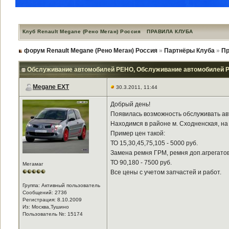
Клуб Renault Megane (Рено Меган) Россия
ПРАВИЛА КЛУБА
форум Renault Megane (Рено Меган) Россия
»
Партнёры Клуба
»
Пр
Обслуживание автомобилей РЕНО
, Обслуживание автомобилей 
Megane EXT
30.3.2011, 11:44
Добрый день!
Появилась возможность обслуживать ав
Находимся в районе м. Сходненская, на
Пример цен такой:
ТО 15,30,45,75,105 - 5000 руб.
Замена ремня ГРМ, ремня доп.агрегатов 
ТО 90,180 - 7500 руб.
Мегамаг
Все цены с учетом запчастей и работ.
Группа: Активный пользователь
Сообщений: 2736
Регистрация: 8.10.2009
Из: Москва,Тушино
Пользователь №: 15174