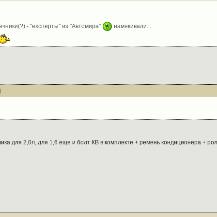
чники(?) - "ехсперты" из "Автомира"
намякивали...
ика для 2,0л, для 1,6 еще и болт КВ в комплекте + ремень кондиционера + рол