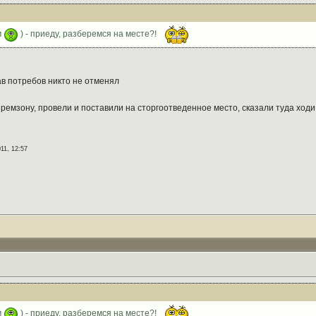
м
) - приеду, разберемся на месте?!
рав потребов никто не отменял
ремзону, провели и поставили на сторгоотведенное место, сказали туда ходи, 
11, 12:57
м
) - приеду, разберемся на месте?!