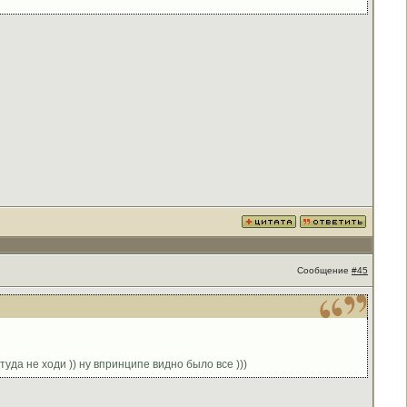
Сообщение
#45
уда не ходи )) ну впринципе видно было все )))