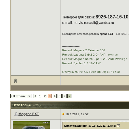
8926-187-16-10
Телефон для связи:
e-mail: servis-renault@yandex.ru
Сообщение отредактировал
Megane EXT
- 4.8.2013, 
--------------------
Renault Megane 2 Extreme B66
Renault Laguna 2 ф 2 2.0т АКП - пуля :))
Renault Megane hatch 2 ph 2 2.0 АКП Privelege
Renault Symbol 1.4 16V АКП.
Обслуживание а/м Рено 8(926) 187-1610
83 страниц
<
1
2
3
4
5
>
»
Ответов (40 - 59)
Megane EXT
19.4.2011, 12:52
Цитата(Natatoli4 @ 19.4.2011, 13:48)