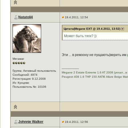
Natatoli4
19.4.2011, 12:54
Цитата(Megane EXT @ 19.4.2011, 13:52)
Может быть тяги? ))
Эти ... в ремзону не пущають(верить им
Мегамаг
--------------------
Группа: Активный пользователь
Megane 2 Estate Extreme 1.6 AT 2008 (уехал...
Сообщений: 4974
Peugeot 408 1.6 THP 150 АКП6 Allure Beige Mati
Регистрация: 9.12.2008
Из: Кунцево
Пользователь №: 10106
Johnnie Walker
19.4.2011, 12:56