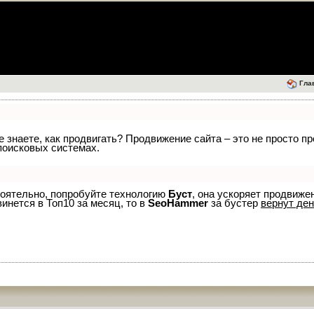
Гла
не знаете, как продвигать? Продвижение сайта – это не просто 
поисковых системах.
тоятельно, попробуйте технологию
Буст
, она ускоряет продвиже
винется в Топ10 за месяц, то в
SeoHammer
за бустер
вернут ден