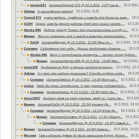
10.3.2011,
mentro201
Цитата(Сергей 972 @ 10.3.2011, 1:07) ты м...
10.3.2011, 8:26
Зяблик
А каков фронт работ?
10.3
Сергей 972
нужна мебель - тумбочки и комоды для белья за зиму...
10.3.20
OzOH
Сереж, нам бы фронт работы чтоб всех наших занять,...
10.3.
Alenka 896
Доброе утро))) Только что присоединилась к клубу и...
10.3.2
Mugger
Мош по старинке ещё и выезд в аквапарк организоват...
10.3.2011, 13:2
OzOH
Цитата(Mugger @ 10.3.2011, 12:28) Мош по ...
10.3.2
Соломон
Собственно про себя: - Деньги продолжаю сдавать - ...
Alenka 896
Могу и попробовать натянуть.... только толку будет...
10.3.2011,
Mugger
Цитата(Alenka 896 @ 10.3.2011, 13:45) Мог...
10.3.2011, 12:3
mvp1305
Трудиться не буду, а деньги сегодня перекину.
10.3.20
Зяблик
А с чего это рабице провисать? Столбы глубоко сидя...
10.3.2011, 
Соломон
Цитата(Зяблик @ 10.3.2011, 13:30) Вот кал...
10.3.2
mvkuz
Надо бы сроки определить. А так участие подтвердит...
10.3.2011, 1
Соломон
Цитата(mvkuz @ 10.3.2011, 13:38) Надо бы ...
10.3.201
driver2007
денежку сдам на счет участия - вряд ли :( если те...
10.3.2011, 14:13
Mugger
Цитата(OzOH @ 10.3.2011, 15:24) привет Де...
10.3.2011, 
Соломон
Цитата(Mugger @ 10.3.2011, 14:13) Есть др...
10.3.201
Mugger
Цитата(Соломон @ 10.3.2011, 17:41) Прикру...
10.
Соломон
Цитата(Mugger @ 10.3.2011, 15:50) Самый л...
10.3.2011, 14:22
Mugger
Цитата(Соломон @ 10.3.2011, 15:46) Наверн...
10.3.
Муслим
Там в области,думаю до фига сварщиков будут. Финан...