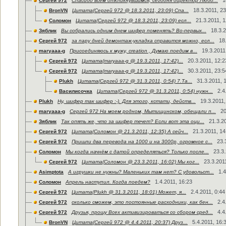
Сергей 972
Спасибо всем откликнувшимся, сегодня директор Любо...
18.3.2011, 23
BronVN
Цитата(Сергей 972 @ 18.3.2011, 23:09) Спа...
21.3.2011, 1
Соломон
Цитата(Сергей 972 @ 18.3.2011, 23:09) есл...
18.3.2
Зяблик
Вы собрались одним днем шифер поменять? Во-первых...
18
Сергей 972
за пару дней демонтаж-укладка справится можно, есл...
19.3.2011
maryaaa-g
Присоединяюсь к мужу, creation , Думаю поедим в...
20.3.2011, 12:2
Сергей 972
Цитата(maryaaa-g @ 19.3.2011, 17:42)...
30.3.2011, 23:5
Сергей 972
Цитата(maryaaa-g @ 19.3.2011, 17:42)...
31.3.2011, 
Plukh
Цитата(Сергей 972 @ 31.3.2011, 0:54) 7.Та...
2.4
Василисочка
Цитата(Сергей 972 @ 31.3.2011, 0:54) нужн...
19.3.2011,
Plukh
Ну, шифер так шифер :-). Для этого, кстати, действ...
20
maryaaa-g
Сергей 972 На моем родном, Мытищинском, обещали п...
21.3.2
Зяблик
Так опять же, что за шифер течет? Если вот эта оци...
21.3.2011, 14
Сергей 972
Цитата(Соломон @ 21.3.2011, 12:35) А сейч...
23.
Сергей 972
Пришли два перевода на 1000 и на 3000р, огромное с...
23.3.
Соломон
Мы когда начнём с датой определяться? Только после...
23.3.201
Сергей 972
Цитата(Соломон @ 23.3.2011, 16:02) Мы ког...
1.4
Asimptota
А игрушки не нужны? Маленьких там нет? С удовольст...
1.4.2011, 16:23
Соломон
Апрель наступил. Когда поедем?
2.4.2011, 0:44
Сергей 972
Цитата(Plukh @ 31.3.2011, 18:01) Может, я...
2.4
Сергей 972
сколько сможем, это постоянные расходники, как бен...
4.4
Сергей 972
Друзья, прошу Всех активизироваться со сбором сред...
5.4.2011, 16:
BronVN
Цитата(Сергей 972 @ 4.4.2011, 20:37) Друз...