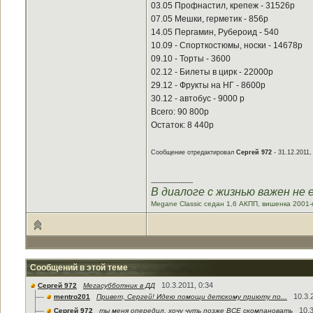
03.05 Профнастил, крепеж - 31526р
07.05 Мешки, герметик - 856р
14.05 Пергамин, Рубероид - 540
10.09 - Спорткостюмы, носки - 14678р
09.10 - Торты - 3600
02.12 - Билеты в цирк - 22000р
29.12 - Фрукты на НГ - 8600р
30.12 - автобус - 9000 р
Всего: 90 800р
Остаток: 8 440р
Сообщение отредактировал
Сергей 972
- 31.12.2011,
--------------------
В диалоге с жизнью важен не 
Megane Classic седан 1,6 АКПП, вишенка 2001-п
Сообщений в этой теме
10.3.2011, 0:34
Сергей 972
Мегасубботник в ДД
10.3.
mentro201
Привет, Сергей! Идею помощи детскому приюту по...
10.3
Сергей 972
ты меня опередил, хочу чуть позже ВСЕ скомпановать