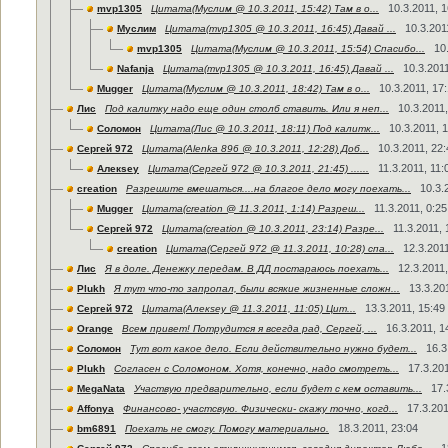
10.3.2011, 1
mvp1305
Цитата(Муслим @ 10.3.2011, 15:42) Там в о...
10.3.201
Муслим
Цитата(mvp1305 @ 10.3.2011, 16:45) Давай ...
10
mvp1305
Цитата(Муслим @ 10.3.2011, 15:54) Спасибо...
10.3.2011
Nafanja
Цитата(mvp1305 @ 10.3.2011, 16:45) Давай ...
10.3.2011, 17
Mugger
Цитата(Муслим @ 10.3.2011, 18:42) Там в о...
10.3.2011,
Лис
Под калитку надо еще один столб ставить. Или я неп...
10.3.2011, 
Соломон
Цитата(Лис @ 10.3.2011, 18:11) Под калитк...
10.3.2011, 22:
Сергей 972
Цитата(Alenka 896 @ 10.3.2011, 12:28) Доб...
11.3.2011, 11:
Алекsey
Цитата(Сергей 972 @ 10.3.2011, 21:45) ......
10.3.
creation
Разрешите вмешаться....на благое дело могу поехать...
11.3.2011, 0:25
Mugger
Цитата(creation @ 11.3.2011, 1:14) Разреш...
11.3.2011, 
Сергей 972
Цитата(creation @ 10.3.2011, 23:14) Разре...
12.3.2011
creation
Цитата(Сергей 972 @ 11.3.2011, 10:28) спа...
12.3.2011,
Лис
Я в доле. Денежку передам. В ДД постараюсь поехать...
13.3.20
Plukh
Я тут что-то запропал, были всякие жизненные сложн...
13.3.2011, 15:49
Сергей 972
Цитата(Алекsey @ 11.3.2011, 11:05) Цит...
16.3.2011, 1
Orange
Всем привет! Потрудится я всегда рад, Сергей, ...
16.3
Соломон
Тут вот какое дело. Если действительно нужно будет...
17.3.201
Plukh
Согласен с Соломоном. Хотя, конечно, надо смотреть...
17.
MegaNata
Участвую предварительно, если будет с кем оставить...
17.3.201
Affonya
Финансово- участсвую. Физически- скажу точно, когд...
18.3.2011, 23:04
bm6891
Поехать не смогу. Помогу материально.
1