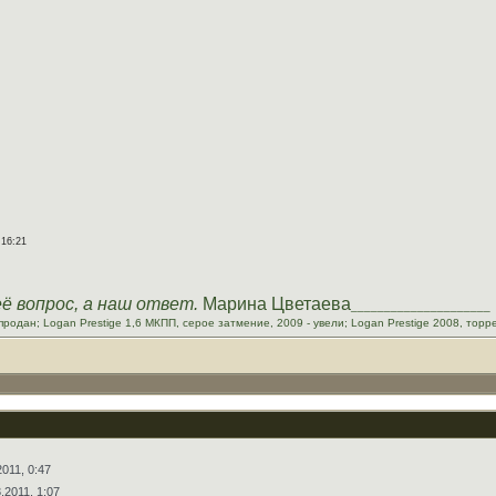
 16:21
её вопрос, а наш ответ.
Марина Цветаева
_____________________
родан; Logan Prestige 1,6 МКПП, серое затмение, 2009 - увели; Logan Prestige 2008, тор
2011, 0:47
.2011, 1:07