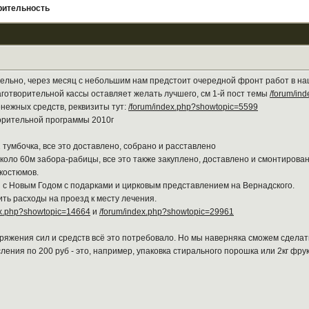
рительность
тельно, через месяц с небольшим нам предстоит очередной фронт работ в н
готворительной кассы оставляет желать лучшего, см 1-й пост темы
/forum/in
нежных средств, реквизиты тут:
/forum/index.php?showtopic=5599
орительной программы 2010г
1 тумбочка, все это доставлено, собрано и расставлено
коло 60м забора-рабицы, все это также закуплено, доставлено и смонтирова
 костюмов.
й с Новым Годом с подарками и цирковым представлением на Вернадского.
ть расходы на проезд к месту лечения.
ex.php?showtopic=14664
и
/forum/index.php?showtopic=29961
 напряжения сил и средств всё это потребовало. Но мы наверняка сможем 
я по 200 руб - это, например, упаковка стирального порошка или 2кг фрукт