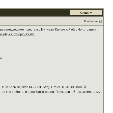
Опции
Сообщение
#1
ашем подшефном приюте в д.Митяево, Калужской обл. Но готовится
dex.php?showtopic=29961
но
сделать еще больше, если БОЛЬШЕ БУДЕТ УЧАСТНИКОВ НАШЕЙ
ов для ребят, или одна банка краски. Присоединяйтесь, и вместе мы