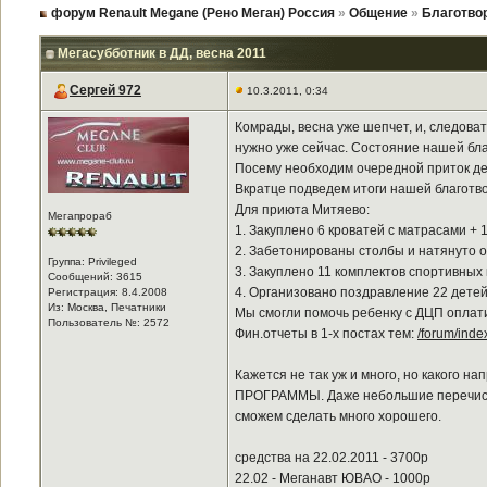
форум Renault Megane (Рено Меган) Россия
»
Общение
»
Благотво
Мегасубботник в ДД
, весна 2011
Сергей 972
10.3.2011, 0:34
Комрады, весна уже шепчет, и, следова
нужно уже сейчас. Состояние нашей бла
Посему необходим очередной приток де
Вкратце подведем итоги нашей благотв
Для приюта Митяево:
Мегапрораб
1. Закуплено 6 кроватей с матрасами + 
2. Забетонированы столбы и натянуто о
Группа: Privileged
3. Закуплено 11 комплектов спортивных
Сообщений: 3615
4. Организовано поздравление 22 дете
Регистрация: 8.4.2008
Из: Москва, Печатники
Мы смогли помочь ребенку с ДЦП оплати
Пользователь №: 2572
Фин.отчеты в 1-х постах тем:
/forum/ind
Кажется не так уж и много, но какого
ПРОГРАММЫ. Даже небольшие перечислени
сможем сделать много хорошего.
средства на 22.02.2011 - 3700р
22.02 - Меганавт ЮВАО - 1000р