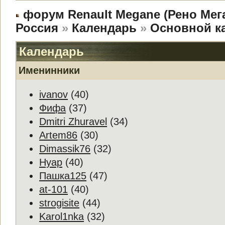
форум Renault Megane (Рено Мег
Россия
»
Календарь
»
Основной к
Календарь
Именинники
ivanov
(40)
Фифа
(37)
Dmitri Zhuravel
(34)
Artem86
(30)
Dimassik76
(32)
Нуар
(40)
Пашка125
(47)
at-101
(40)
strogisite
(44)
Karol1nka
(32)