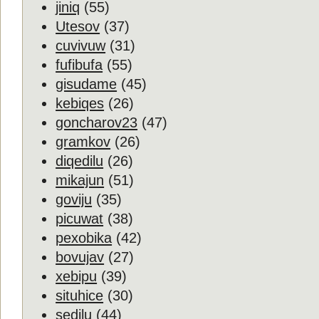
jiniq
(55)
Utesov
(37)
cuvivuw
(31)
fufibufa
(55)
gisudame
(45)
kebiqes
(26)
goncharov23
(47)
gramkov
(26)
diqedilu
(26)
mikajun
(51)
goviju
(35)
picuwat
(38)
pexobika
(42)
bovujav
(27)
xebipu
(39)
situhice
(30)
sedilu
(44)