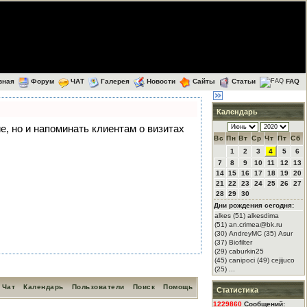
вная
Форум
ЧАТ
Галерея
Новости
Сайты
Статьи
FAQ
Календарь
ие, но и напоминать клиентам о визитах
Вс
Пн
Вт
Ср
Чт
Пт
Сб
1
2
3
4
5
6
7
8
9
10
11
12
13
14
15
16
17
18
19
20
21
22
23
24
25
26
27
28
29
30
Дни рождения сегодня:
alkes (51) alkesdima
(51) an.crimea@bk.ru
(30) AndreyMC (35) Asur
(37) Biofilter
(29) caburkin25
(45) canipoci (49) cejijuco
(25) ...
Чат
Календарь
Пользователи
Поиск
Помощь
Статистика
1229860
Сообщений: