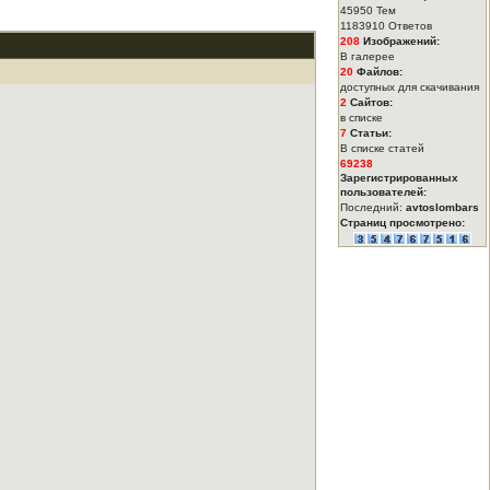
45950 Тем
1183910 Ответов
208
Изображений:
В галерее
20
Файлов:
доступных для скачивания
2
Сайтов:
в списке
7
Статьи:
В списке статей
69238
Зарегистрированных
пользователей:
Последний:
avtoslombars
Страниц просмотрено: