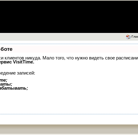
Гла
-боте
иси клиентов никуда. Мало того, что нужно видеть свое расписан
ервис VisitTime.
ведение записей:
те;
латы;
рабатывать;