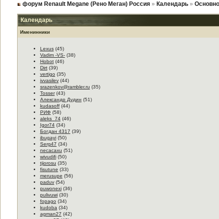
форум Renault Megane (Рено Меган) Россия
»
Календарь
»
Основно
Календарь
Именинники
Lexus
(45)
Vadim -VS-
(38)
Hobot
(46)
Dirt
(39)
vertigo
(35)
ivvasilev
(44)
srazenkov@rambler.ru
(35)
Tosser
(43)
Александр Дудин
(51)
kudasoff
(44)
РИФ
(58)
aleks_74
(46)
Igor74
(34)
Богдан 4317
(39)
ibugayi
(50)
Serg47
(34)
necacaxu
(51)
wivudifi
(50)
tijorosu
(35)
fisutune
(33)
merusupe
(56)
paduv
(54)
puwonexi
(36)
pulivuwi
(30)
fopago
(34)
kudoba
(34)
agman27
(42)