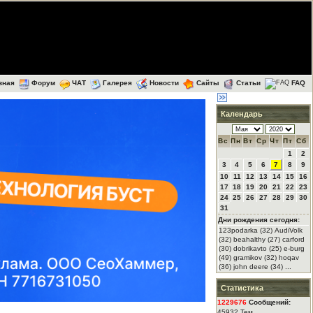
вная
Форум
ЧАТ
Галерея
Новости
Сайты
Статьи
FAQ
Календарь
Вс
Пн
Вт
Ср
Чт
Пт
Сб
1
2
3
4
5
6
7
8
9
10
11
12
13
14
15
16
17
18
19
20
21
22
23
24
25
26
27
28
29
30
31
Дни рождения сегодня:
123podarka (32) AudiVolk
(32) beahalthy (27) carford
(30) dobrikavto (25) e-burg
(49) gramikov (32) hoqav
(36) john deere (34) ...
Статистика
1229676
Сообщений:
45932 Тем