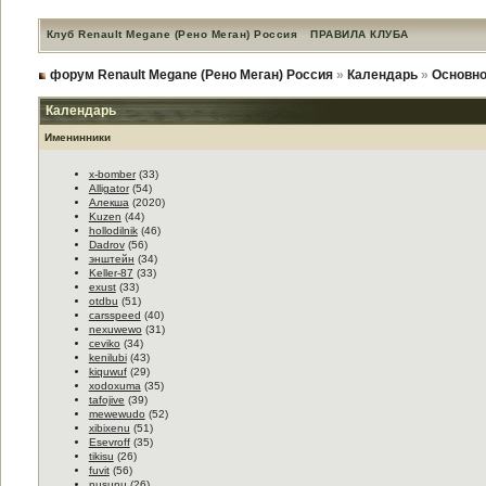
Клуб Renault Megane (Рено Меган) Россия
ПРАВИЛА КЛУБА
форум Renault Megane (Рено Меган) Россия
»
Календарь
»
Основно
Календарь
Именинники
x-bomber
(33)
Alligator
(54)
Алекша
(2020)
Kuzen
(44)
hollodilnik
(46)
Dadrov
(56)
энштейн
(34)
Keller-87
(33)
exust
(33)
otdbu
(51)
carsspeed
(40)
nexuwewo
(31)
ceviko
(34)
kenilubi
(43)
kiquwuf
(29)
xodoxuma
(35)
tafojive
(39)
mewewudo
(52)
xibixenu
(51)
Esevroff
(35)
tikisu
(26)
fuvit
(56)
nusunu
(26)