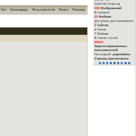
1183744 Ответов
208
Изображений:
Чат
Календарь
Пользователи
Поиск
Помощь
В галерее
20
Файлов:
доступных для скачивания
2
Сайтов:
в списке
7
Статьи:
В списке статей
68941
Зарегистрированных
пользователей:
Последний:
pogretabma
Страниц просмотрено: