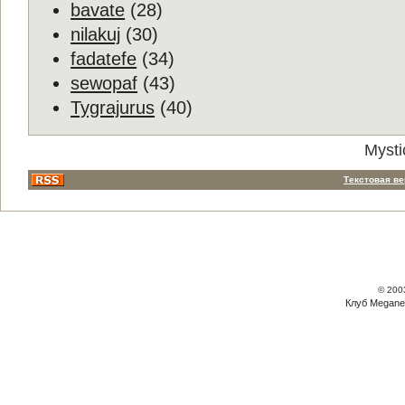
bavate
(28)
nilakuj
(30)
fadatefe
(34)
sewopaf
(43)
Tygrajurus
(40)
Mysti
Текстовая в
© 200
Клуб Megane