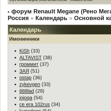
Клуб Renault Megane (Рено Меган) Россия
ПРАВИЛА КЛУБА
форум Renault Megane (Рено Мег
Россия
»
Календарь
»
Основной к
Календарь
Именинники
KiSh
(33)
ALTAVIST
(38)
громмит
(37)
ЗАЯ
(51)
ostap
(36)
zykevgen
(33)
888lad
(29)
jojoqa
(54)
се ега 102rus
(34)