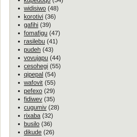
kupedoqo
(54)
widisiwo
(48)
korotivi
(36)
gafihi
(39)
fomafigu
(47)
rasilebu
(41)
pudeh
(43)
vovujapu
(44)
cesohegi
(55)
qipepal
(54)
wafovit
(55)
pefexo
(29)
fidiwev
(35)
cugumiv
(28)
rixaba
(32)
busilo
(36)
dikude
(26)