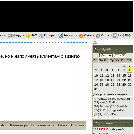
вная
Форум
ЧАТ
Галерея
Новости
Сайты
Статьи
FAQ
Календарь
ие, но и напоминать клиентам о визитах
Вс
Пн
Вт
Ср
Чт
Пт
Сб
1
2
3
4
5
6
7
8
9
10
11
12
13
14
15
16
17
18
19
20
21
22
23
24
25
26
27
28
29
30
31
Дни рождения сегодня:
AntonK1973 (46) boketan
(53) crot (44) difax
(44) Droper (35) Egorich
(39) fn11 (36) gekufiso
(26) IgorSV (35) ...
Статистика
Чат
Календарь
Пользователи
Поиск
Помощь
1223576
Сообщений:
45622 Тем