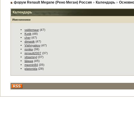
форум Renault Megane (Рено Меган) Россия
»
Календарь
»
Основно
Календарь
Именинники
valdemaar
(47)
Kotik
(48)
cher
(47)
dimasik
(47)
Vishnyakov
(47)
romka
(38)
renault2007
(37)
vitsamoyl
(37)
Шаша
(45)
maxnin84
(35)
platonida
(28)