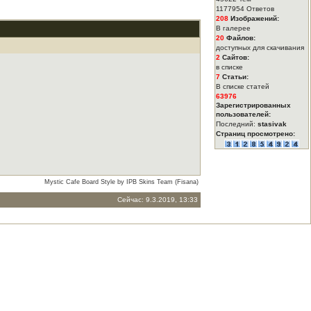
1177954 Ответов
208
Изображений:
В галерее
20
Файлов:
доступных для скачивания
2
Сайтов:
в списке
7
Статьи:
В списке статей
63976
Зарегистрированных
пользователей:
Последний:
stasivak
Страниц просмотрено:
Mystic Cafe Board Style by IPB Skins Team (Fisana)
Сейчас: 9.3.2019, 13:33