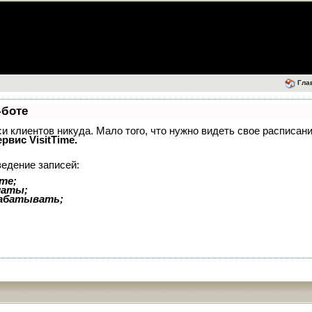
Гла
-боте
иси клиентов никуда. Мало того, что нужно видеть свое расписан
ервис VisitTime.
ведение записей:
те;
латы;
рабатывать;