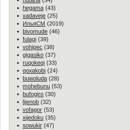
hutana
(34)
hegama
(43)
xadaveje
(25)
ИльяСМ
(2019)
bivomude
(46)
fulagi
(39)
vohipec
(38)
gigasiko
(37)
ruqokeqi
(33)
qoxakobi
(24)
buwoluda
(28)
mohebunu
(53)
bufogiro
(30)
lijenob
(32)
vofagor
(53)
xijedoku
(35)
sowukir
(47)