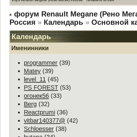
Клуб Renault Megane (Рено Меган) Россия
ПРАВИЛА КЛУБА
форум Renault Megane (Рено Мег
Россия
»
Календарь
»
Основной к
Календарь
Именинники
programmer
(39)
Matey
(39)
level_11
(45)
PS FOREST
(53)
огонек56
(33)
Berg
(32)
Reactprumi
(36)
vitbar140377@
(42)
Schloesser
(38)