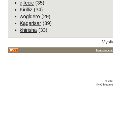
gifecic
(35)
Kirilliz
(34)
wogidero
(29)
Kagarisar
(39)
khirisha
(33)
Mysti
Текстовая в
© 200
Клуб Megane