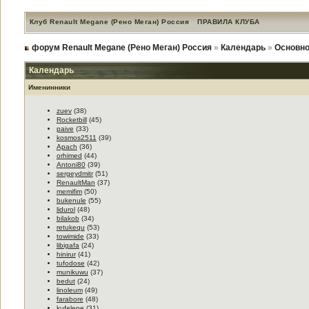
Клуб Renault Megane (Рено Меган) Россия
ПРАВИЛА КЛУБА
форум Renault Megane (Рено Меган) Россия
»
Календарь
»
Основно
Календарь
Именинники
zuev
(38)
Rocketbill
(45)
paive
(33)
kosmos2511
(39)
Apach
(36)
orhimed
(44)
Antoni80
(39)
sergeydmitr
(51)
RenaultMan
(37)
memifim
(50)
bukenule
(55)
lidurol
(48)
bilakob
(34)
retukequ
(53)
towimide
(33)
libigafa
(24)
hinirur
(41)
tufodose
(42)
munikuwu
(37)
bedut
(24)
linoleum
(49)
farabore
(48)
kufelepe
(31)