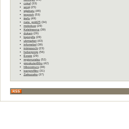
cokaf
(33)
wosij
(25)
wijabatu
(46)
teqotoh
(53)
jirefu
(49)
nata_gold25
(34)
mokokuw
(29)
Kelelmeena
(39)
dukam
(26)
kapegifa
(28)
ukrmarket
(43)
infomebel
(38)
intimssochi
(23)
heberprotp
(56)
Exrate
(29)
regionuralsu
(52)
giroskuter66ru
(42)
hlboostrucs
(38)
ivanprofilev
(31)
Zaikazaika
(37)