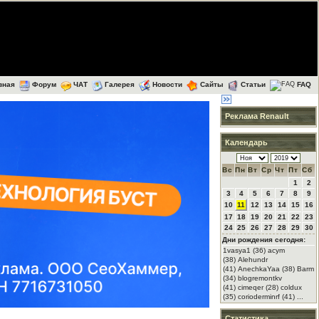
вная
Форум
ЧАТ
Галерея
Новости
Сайты
Статьи
FAQ
Реклама Renault
Календарь
Вс
Пн
Вт
Ср
Чт
Пт
Сб
1
2
3
4
5
6
7
8
9
10
11
12
13
14
15
16
17
18
19
20
21
22
23
24
25
26
27
28
29
30
Дни рождения сегодня:
1vasya1 (36) acym
(38) Alehundr
(41) AnechkaYaа (38) Barm
(34) blogremontkv
(41) cimeqer (28) coldux
(35) corioderminrf (41) ...
Статистика