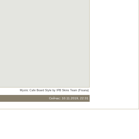
Mystic Cafe Board Style by IPB Skins Team (Fisana)
Сейчас: 10.11.2019, 22:31