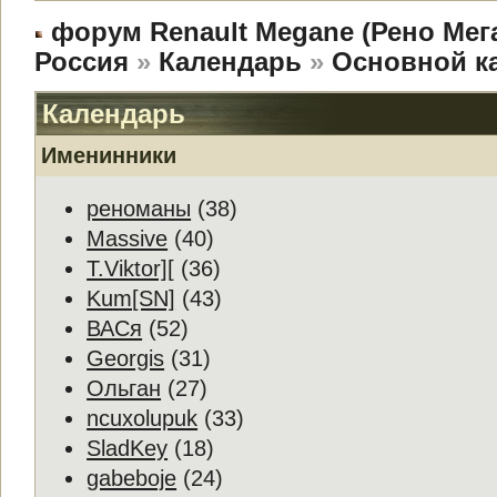
форум Renault Megane (Рено Мег
Россия
»
Календарь
»
Основной к
Календарь
Именинники
реноманы
(38)
Massive
(40)
T.Viktor][
(36)
Kum[SN]
(43)
ВАСя
(52)
Georgis
(31)
Ольган
(27)
ncuxolupuk
(33)
SladKey
(18)
gabeboje
(24)