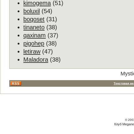
kimogema
(51)
boluxil
(54)
boqoset
(31)
tinaneto
(38)
qaxinam
(37)
pigohep
(38)
letiraw
(47)
Maladora
(38)
Mysti
Текстовая в
© 200
Клуб Megane