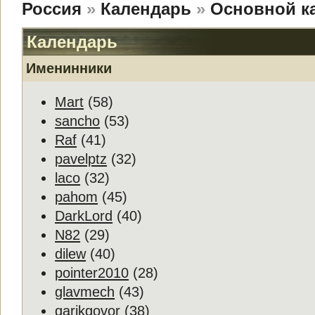
Россия
»
Календарь
»
Основной к
Календарь
Именинники
Mart
(58)
sancho
(53)
Raf
(41)
pavelptz
(32)
laco
(32)
pahom
(45)
DarkLord
(40)
N82
(29)
dilew
(40)
pointer2010
(28)
glavmech
(43)
garikgovor
(38)