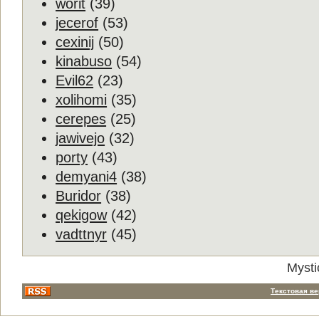
worit
(39)
jecerof
(53)
cexinij
(50)
kinabuso
(54)
Evil62
(23)
xolihomi
(35)
cerepes
(25)
jawivejo
(32)
porty
(43)
demyani4
(38)
Buridor
(38)
qekigow
(42)
vadttnyr
(45)
Mysti
Текстовая в