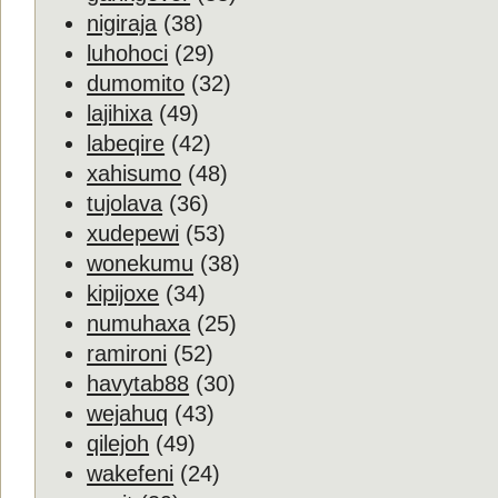
nigiraja
(38)
luhohoci
(29)
dumomito
(32)
lajihixa
(49)
labeqire
(42)
xahisumo
(48)
tujolava
(36)
xudepewi
(53)
wonekumu
(38)
kipijoxe
(34)
numuhaxa
(25)
ramironi
(52)
havytab88
(30)
wejahuq
(43)
qilejoh
(49)
wakefeni
(24)