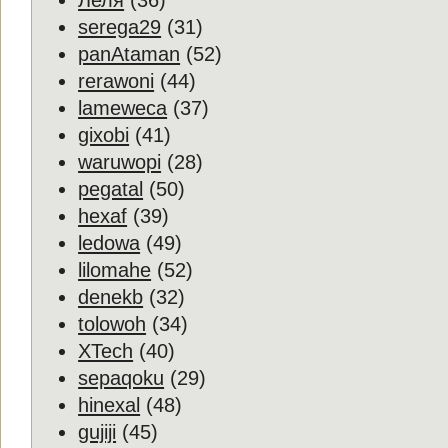
Леля
(36)
serega29
(31)
panAtaman
(52)
rerawoni
(44)
lameweca
(37)
gixobi
(41)
waruwopi
(28)
pegatal
(50)
hexaf
(39)
ledowa
(49)
lilomahe
(52)
denekb
(32)
tolowoh
(34)
XTech
(40)
sepaqoku
(29)
hinexal
(48)
gujiji
(45)