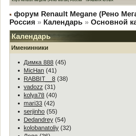
Клуб Renault Megane (Рено Меган) Россия
ПРАВИЛА КЛУБА
форум Renault Megane (Рено Мег
Россия
»
Календарь
»
Основной к
Календарь
Именинники
Димка 888
(45)
MicHan
(41)
RABBIT__8
(38)
vadozz
(31)
kolya78
(40)
mari33
(42)
serjinho
(55)
Dedandrey
(54)
kolobanatoliy
(32)