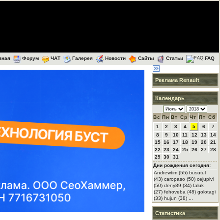
вная
Форум
ЧАТ
Галерея
Новости
Сайты
Статьи
FAQ
Реклама Renault
Календарь
Вс
Пн
Вт
Ср
Чт
Пт
Сб
1
2
3
4
5
6
7
8
9
10
11
12
13
14
15
16
17
18
19
20
21
22
23
24
25
26
27
28
29
30
31
Дни рождения сегодня:
Andrewtim (55) busutul
(43) caropaso (50) cejupivi
(50) deny89 (34) faluk
(27) fehoveba (48) golotagi
(33) hujun (38) ...
Статистика