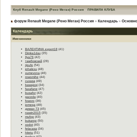
Клуб Renault Megane (Рено Меган) Россия
ПРАВИЛА КЛУБА
форум Renault Megane (Рено Меган) Россия
»
Календарь
»
Основно
Календарь
Именинники
ВАЛЕНТИНА expert18
(41)
Dimka1dav
(35)
Ilya76
(42)
тамбовский
(28)
ripufe
(54)
johalexu
(48)
xumevona
(46)
rowomihe
(44)
cuxasa
(49)
bawajoqi
(34)
faxafane
(47)
busafor
(42)
gaceda
(40)
foworo
(36)
jomeqa
(48)
диман 73
(45)
nawin2015
(35)
mufop
(43)
bukarop
(50)
xodot
(40)
felacasa
(34)
hitetu
(51)
tivohux
(42)