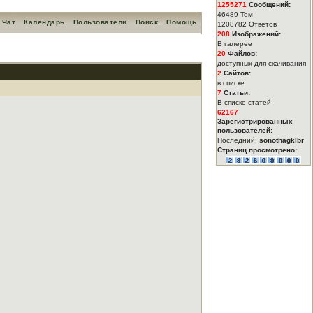
1255271
Сообщений:
46489 Тем
Чат
Календарь
Пользователи
Поиск
Помощь
1208782 Ответов
208
Изображений:
В галерее
20
Файлов:
доступных для скачивания
2
Сайтов:
в списке
7
Статьи:
В списке статей
62167
Зарегистрированных
пользователей:
Последний:
sonothagklbr
Страниц просмотрено: