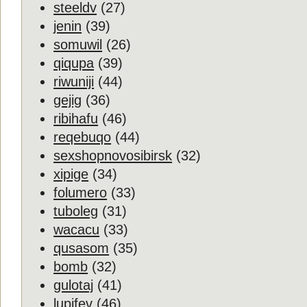
steeldv
(27)
jenin
(39)
somuwil
(26)
qiqupa
(39)
riwuniji
(44)
gejig
(36)
ribihafu
(46)
reqebuqo
(44)
sexshopnovosibirsk
(32)
xipige
(34)
folumero
(33)
tuboleg
(31)
wacacu
(33)
qusasom
(35)
bomb
(32)
gulotaj
(41)
lupifev
(46)