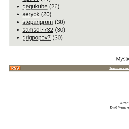
qequkube
(26)
seryok
(20)
stepangrom
(30)
samsol7732
(30)
grigpopov7
(30)
Mysti
Текстовая в
© 200
Клуб Megane