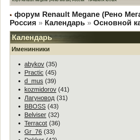
Клуб Renault Megane (Рено Меган) Россия
ПРАВИЛА КЛУБА
форум Renault Megane (Рено Мег
Россия
»
Календарь
»
Основной к
Календарь
Именинники
abykov
(35)
Practic
(45)
d_mus
(39)
kozmidorov
(41)
Лагуновод
(31)
BBOSS
(43)
Belviser
(32)
Terracot
(36)
Gr_76
(33)