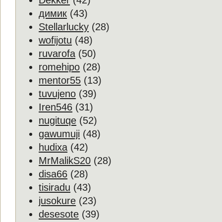
Dekker
(42)
димик
(43)
Stellarlucky
(28)
wofijotu
(48)
ruvarofa
(50)
romehipo
(28)
mentor55
(13)
tuvujeno
(39)
Iren546
(31)
nugituqe
(52)
gawumuji
(48)
hudixa
(42)
MrMalikS20
(28)
disa66
(28)
tisiradu
(43)
jusokure
(23)
desesote
(39)