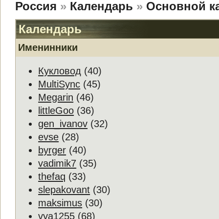
Россия
»
Календарь
»
Основной к
Календарь
Именинники
Кукловод
(40)
MultiSync
(45)
Megarin
(46)
littleGoo
(36)
gen_ivanov
(32)
evse
(28)
byrger
(40)
vadimik7
(35)
thefaq
(33)
slepakovant
(30)
maksimus
(30)
vya1255
(68)