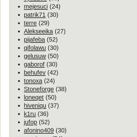
mejesuci
(24)
patrik71
(30)
terre
(29)
Alekseeika
(27)
pijafeba
(52)
qifolawu
(30)
gelusuw
(50)
gaborof
(30)
behufev
(42)
tonoxa
(24)
Stoneforge
(38)
loneqet
(50)
hiveniqu
(37)
k1ru
(36)
jufop
(52)
afonino409
(30)