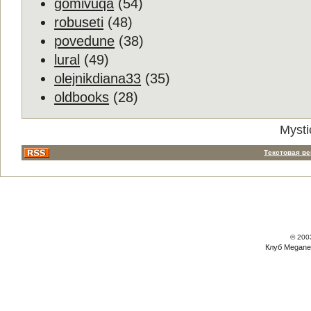
gomivuqa
(54)
robuseti
(48)
povedune
(38)
lural
(49)
olejnikdiana33
(35)
oldbooks
(28)
Mysti
Текстовая в
© 200
Клуб Megane