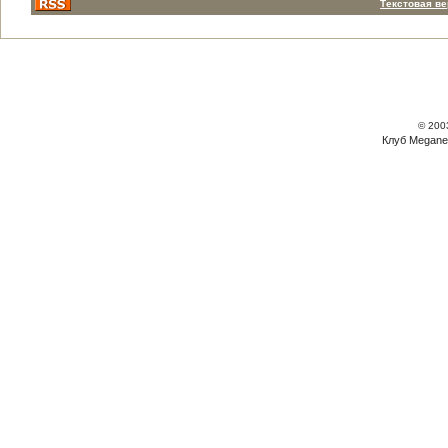
Текстовая в
© 200
Клуб Megane