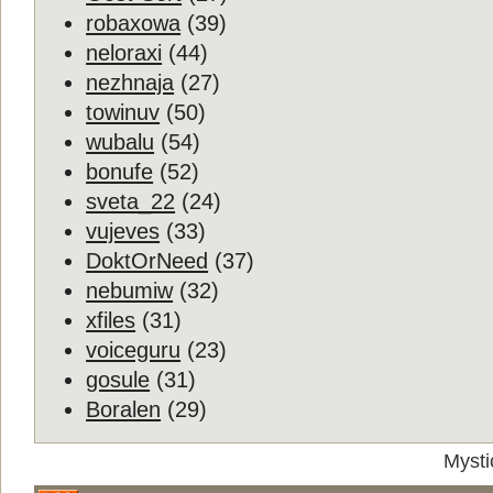
robaxowa
(39)
neloraxi
(44)
nezhnaja
(27)
towinuv
(50)
wubalu
(54)
bonufe
(52)
sveta_22
(24)
vujeves
(33)
DoktOrNeed
(37)
nebumiw
(32)
xfiles
(31)
voiceguru
(23)
gosule
(31)
Boralen
(29)
Mysti