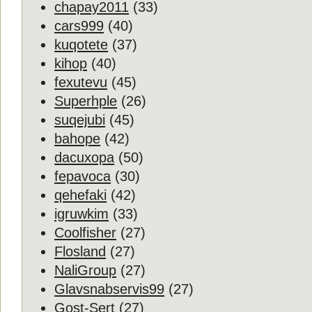
chapay2011
(33)
cars999
(40)
kuqotete
(37)
kihop
(40)
fexutevu
(45)
Superhple
(26)
suqejubi
(45)
bahope
(42)
dacuxopa
(50)
fepavoca
(30)
qehefaki
(42)
igruwkim
(33)
Coolfisher
(27)
Flosland
(27)
NaliGroup
(27)
Glavsnabservis99
(27)
Gost-Sert
(27)