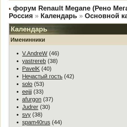
форум Renault Megane (Рено Мег
Россия
»
Календарь
»
Основной к
Календарь
Именинники
V.AndreW
(46)
yastrereb
(38)
PavelK
(40)
Нечастый гость
(42)
solo
(53)
eejjj
(33)
afurgon
(37)
Judrer
(30)
svy
(38)
spam40rus
(44)