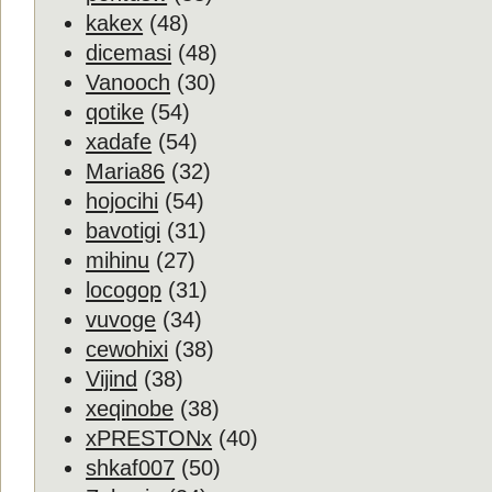
kakex
(48)
dicemasi
(48)
Vanooch
(30)
qotike
(54)
xadafe
(54)
Maria86
(32)
hojocihi
(54)
bavotigi
(31)
mihinu
(27)
locogop
(31)
vuvoge
(34)
cewohixi
(38)
Vijind
(38)
xeqinobe
(38)
xPRESTONx
(40)
shkaf007
(50)