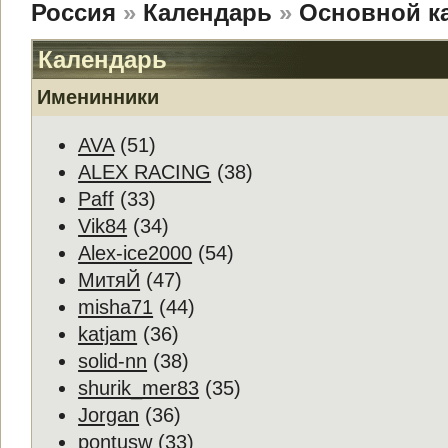
Россия
»
Календарь
»
Основной к
Календарь
Именинники
AVA
(51)
ALEX RACING
(38)
Paff
(33)
Vik84
(34)
Alex-ice2000
(54)
МитяЙ
(47)
misha71
(44)
katjam
(36)
solid-nn
(38)
shurik_mer83
(35)
Jorgan
(36)
pontusw
(33)