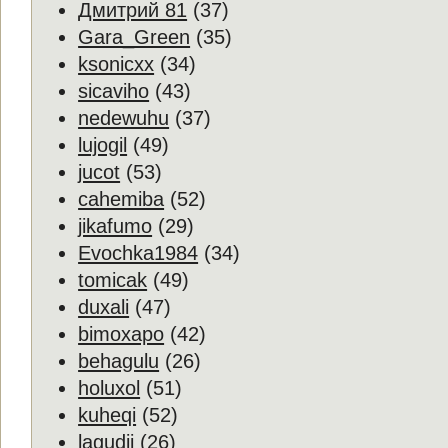
Дмитрий 81
(37)
Gara_Green
(35)
ksonicxx
(34)
sicaviho
(43)
nedewuhu
(37)
lujogil
(49)
jucot
(53)
cahemiba
(52)
jikafumo
(29)
Evochka1984
(34)
tomicak
(49)
duxali
(47)
bimoxapo
(42)
behagulu
(26)
holuxol
(51)
kuheqi
(52)
lagudij
(26)