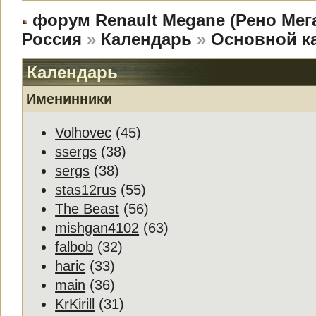
форум Renault Megane (Рено Мег
Россия
»
Календарь
»
Основной к
Календарь
Именинники
Volhovec
(45)
ssergs
(38)
sergs
(38)
stas12rus
(55)
The Beast
(56)
mishgan4102
(63)
falbob
(32)
haric
(33)
main
(36)
KrKirill
(31)