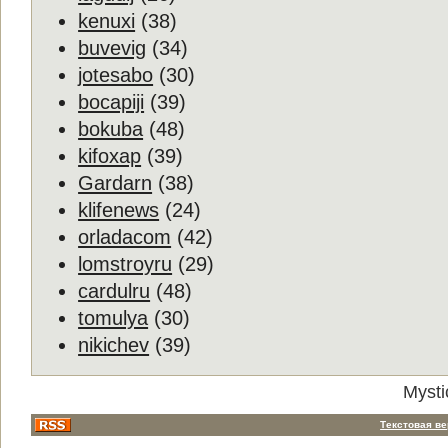
kenuxi
(38)
buvevig
(34)
jotesabo
(30)
bocapiji
(39)
bokuba
(48)
kifoxap
(39)
Gardarn
(38)
klifenews
(24)
orladacom
(42)
lomstroyru
(29)
cardulru
(48)
tomulya
(30)
nikichev
(39)
Mysti
Текстовая в