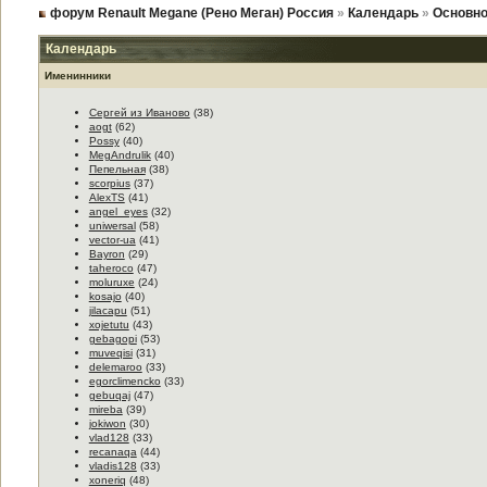
форум Renault Megane (Рено Меган) Россия
»
Календарь
»
Основно
Календарь
Именинники
Сергей из Иваново
(38)
aogt
(62)
Possy
(40)
MegAndrulik
(40)
Пепельная
(38)
scorpius
(37)
AlexTS
(41)
angel_eyes
(32)
uniwersal
(58)
vector-ua
(41)
Bayron
(29)
taheroco
(47)
moluruxe
(24)
kosajo
(40)
jilacapu
(51)
xojetutu
(43)
gebagopi
(53)
muveqisi
(31)
delemaroo
(33)
egorclimencko
(33)
gebuqaj
(47)
mireba
(39)
jokiwon
(30)
vlad128
(33)
recanaqa
(44)
vladis128
(33)
xoneriq
(48)