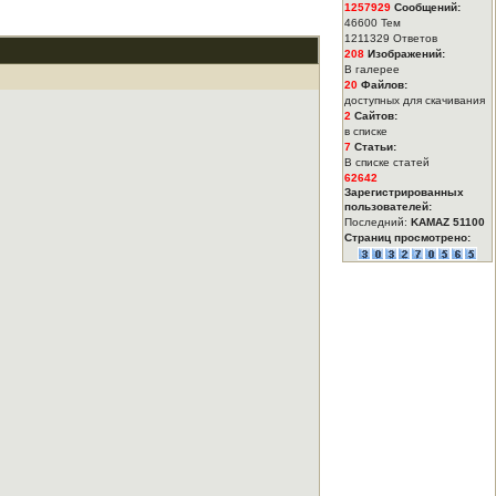
1257929
Сообщений:
46600 Тем
1211329 Ответов
208
Изображений:
В галерее
20
Файлов:
доступных для скачивания
2
Сайтов:
в списке
7
Статьи:
В списке статей
62642
Зарегистрированных
пользователей:
Последний:
KAMAZ 51100
Страниц просмотрено: