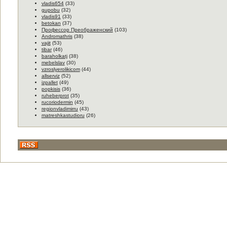
vladis654
(33)
gupobu
(32)
vladis91
(33)
betokan
(37)
Пpофессоp Пpeобpаженский
(103)
Andromathris
(38)
vajit
(53)
tibar
(46)
baraholkatj
(38)
mebelslav
(30)
vzroslyerolikicom
(44)
allserviz
(52)
izpallet
(49)
popkisis
(36)
ruheberprot
(35)
rucoriodermin
(45)
regionvladimirru
(43)
matreshkastudioru
(26)