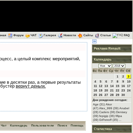
вная
Форум
ЧАТ
Галерея
Новости
Сайты
Статьи
FAQ
Реклама Renault
роцесс, а целый комплекс мероприятий,
Календарь
Вс
Пн
Вт
Ср
Чт
Пт
Сб
1
2
3
ние в десятки раз, а первые результаты
4
5
6
7
8
9
10
 бустер
вернут деньги.
11
12
13
14
15
16
17
18
19
20
21
22
23
24
25
26
27
28
29
30
Дни рождения сегодня:
Age (31) Akor
(47) Alex_999 (39) Anabel
(28) Caders (36) Denisey
(39) fepigip (36) fifipa
(39) GrPetroff (35) ...
Чат
Календарь
Пользователи
Поиск
Помощь
Статистика