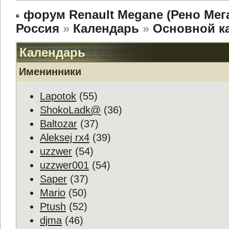
форум Renault Megane (Рено Мег
Россия
»
Календарь
»
Основной к
Календарь
Именинники
Lapotok
(55)
ShokoLadk@
(36)
Baltozar
(37)
Aleksej rx4
(39)
uzzwer
(54)
uzzwer001
(54)
Saper
(37)
Mario
(50)
Ptush
(52)
djma
(46)