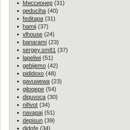
Миссионер
(31)
qeduciha
(40)
feditapa
(31)
hamij
(37)
vlhouse
(24)
banarami
(23)
sergey.sm81
(37)
lapeliwi
(51)
gebijemo
(42)
pididoxo
(48)
gavuwewa
(23)
giloqepe
(54)
diquvoca
(30)
nifivot
(34)
navapaj
(51)
depisun
(39)
didofe
(34)