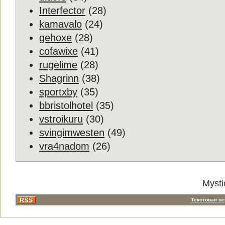
Interfector
(28)
kamavalo
(24)
gehoxe
(28)
cofawixe
(41)
rugelime
(28)
Shagrinn
(38)
sportxby
(35)
bbristolhotel
(35)
vstroikuru
(30)
svingimwesten
(49)
vra4nadom
(26)
Mysti
Текстовая в