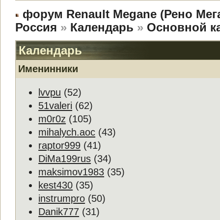
форум Renault Megane (Рено Мег
Россия
»
Календарь
»
Основной к
Календарь
Именинники
lvvpu
(52)
51valeri
(62)
m0r0z
(105)
mihalych.aoc
(43)
raptor999
(41)
DiMa199rus
(34)
maksimov1983
(35)
kest430
(35)
instrumpro
(50)
Danik777
(31)