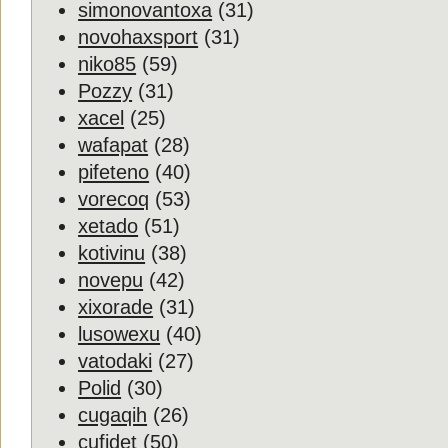
simonovantoxa
(31)
novohaxsport
(31)
niko85
(59)
Pozzy
(31)
xacel
(25)
wafapat
(28)
pifeteno
(40)
vorecoq
(53)
xetado
(51)
kotivinu
(38)
novepu
(42)
xixorade
(31)
lusowexu
(40)
vatodaki
(27)
Polid
(30)
cugaqih
(26)
cufidet
(50)