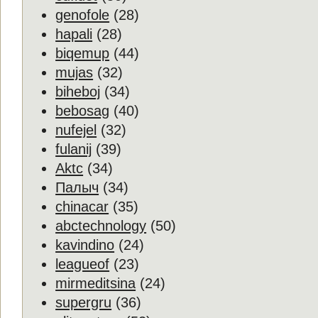
genofole
(28)
hapali
(28)
biqemup
(44)
mujas
(32)
biheboj
(34)
bebosag
(40)
nufejel
(32)
fulanij
(39)
Aktc
(34)
Пaлыч
(34)
chinacar
(35)
abctechnology
(50)
kavindino
(24)
leagueof
(23)
mirmeditsina
(24)
supergru
(36)