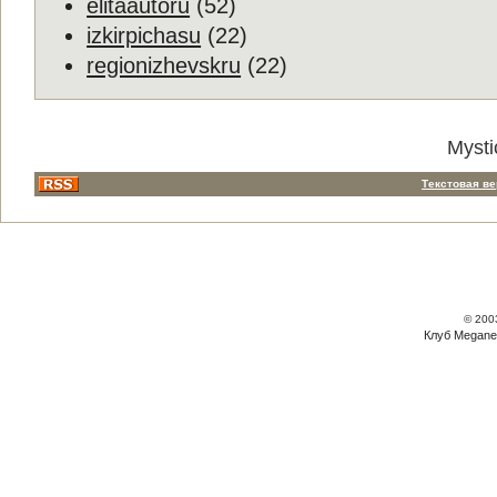
elitaautoru
(52)
izkirpichasu
(22)
regionizhevskru
(22)
Mysti
Текстовая в
© 200
Клуб Megane