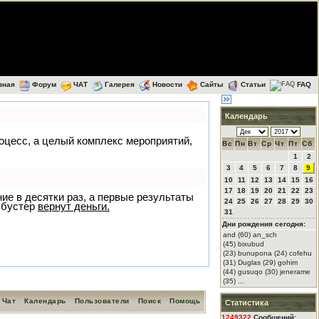
вная
Форум
ЧАТ
Галерея
Новости
Сайты
Статьи
FAQ
Календарь
роцесс, а целый комплекс мероприятий,
Вс
Пн
Вт
Ср
Чт
Пт
Сб
1
2
3
4
5
6
7
8
9
10
11
12
13
14
15
16
17
18
19
20
21
22
23
ние в десятки раз, а первые результаты
24
25
26
27
28
29
30
 бустер
вернут деньги.
31
Дни рождения сегодня:
and (60) an_sch
(45) bixubud
(23) bunupona (24) cofehu
(31) Duglas (29) gohim
(44) gusuqo (30) jenerame
(35) ...
Чат
Календарь
Пользователи
Поиск
Помощь
Статистика
1249322
Сообщений: