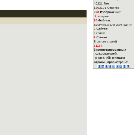
46221 Тем
1203101 Ответов
208
Изображений:
В галерее
20
Файлов:
доступных для скачивания
2
Сайтов:
в списке
7
Статьи:
В списке статей
61164
Зарегистрированных
пользователей:
Последний:
tenmazix
Страниц просмотрено: