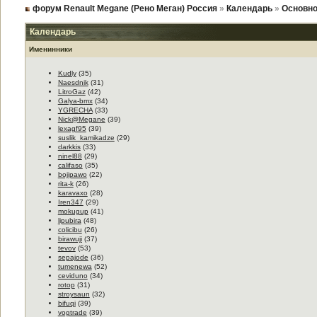
форум Renault Megane (Рено Меган) Россия
»
Календарь
»
Основно
Календарь
Именинники
Kudly
(35)
Naesdnik
(31)
LitroGaz
(42)
Galya-bmx
(34)
YGRECHA
(33)
Nick@Megane
(39)
lexagf95
(39)
suslik_kamikadze
(29)
darkkis
(33)
ninel88
(29)
califaso
(35)
bojipawo
(22)
rita-k
(26)
karavaxo
(28)
Iren347
(29)
mokugup
(41)
lipubira
(48)
colicibu
(26)
birawuji
(37)
tevov
(53)
sepajode
(36)
tumenewa
(52)
ceviduno
(34)
rotop
(31)
stroysaun
(32)
bifuqi
(39)
vogtrade
(39)