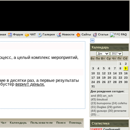
вная
Форум
ЧАТ
Галерея
Новости
Сайты
Статьи
FAQ
Календарь
роцесс, а целый комплекс мероприятий,
Вс
Пн
Вт
Ср
Чт
Пт
Сб
1
2
3
4
5
6
7
8
9
10
11
12
13
14
15
16
17
18
19
20
21
22
23
ние в десятки раз, а первые результаты
24
25
26
27
28
29
30
 бустер
вернут деньги.
31
Дни рождения сегодня:
and (60) an_sch
(45) bixubud
(23) bunupona (24) cofehu
(31) Duglas (29) gohim
(44) gusuqo (30) jenerame
(35) ...
Чат
Календарь
Пользователи
Поиск
Помощь
Статистика
1249322
Сообщений: