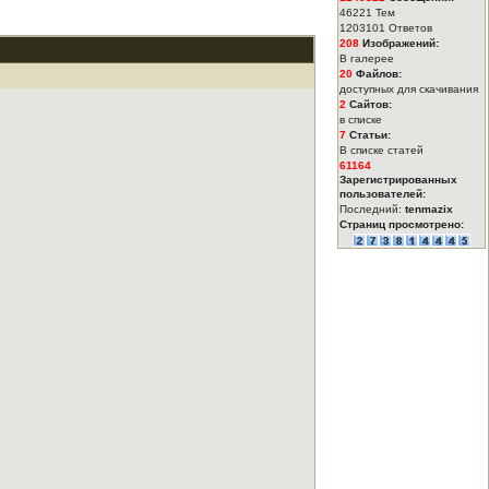
46221 Тем
1203101 Ответов
208
Изображений:
В галерее
20
Файлов:
доступных для скачивания
2
Сайтов:
в списке
7
Статьи:
В списке статей
61164
Зарегистрированных
пользователей:
Последний:
tenmazix
Страниц просмотрено: