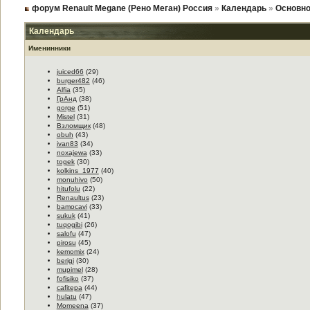
форум Renault Megane (Рено Меган) Россия
»
Календарь
»
Основно
Календарь
Именинники
juiced66
(29)
burger482
(46)
Alfia
(35)
ГрАнд
(38)
gorge
(51)
Mistel
(31)
Взломщик
(48)
obuh
(43)
ivan83
(34)
noxajewa
(33)
togek
(30)
kolkins_1977
(40)
monuhivo
(50)
hitufolu
(22)
Renaultus
(23)
bamocavi
(33)
sukuk
(41)
tuqogibi
(26)
salofu
(47)
pirosu
(45)
kemomix
(24)
berigi
(30)
mupimel
(28)
fofisiko
(37)
cafitepa
(44)
hulatu
(47)
Momeena
(37)