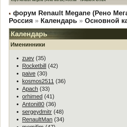
Клуб Renault Megane (Рено Меган) Россия
ПРАВИЛА КЛУБА
форум Renault Megane (Рено Мег
Россия
»
Календарь
»
Основной к
Календарь
Именинники
zuev
(35)
Rocketbill
(42)
paive
(30)
kosmos2511
(36)
Apach
(33)
orhimed
(41)
Antoni80
(36)
sergeydmitr
(48)
RenaultMan
(34)