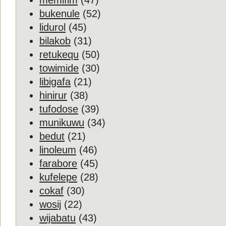
memifim
(47)
bukenule
(52)
lidurol
(45)
bilakob
(31)
retukequ
(50)
towimide
(30)
libigafa
(21)
hinirur
(38)
tufodose
(39)
munikuwu
(34)
bedut
(21)
linoleum
(46)
farabore
(45)
kufelepe
(28)
cokaf
(30)
wosij
(22)
wijabatu
(43)