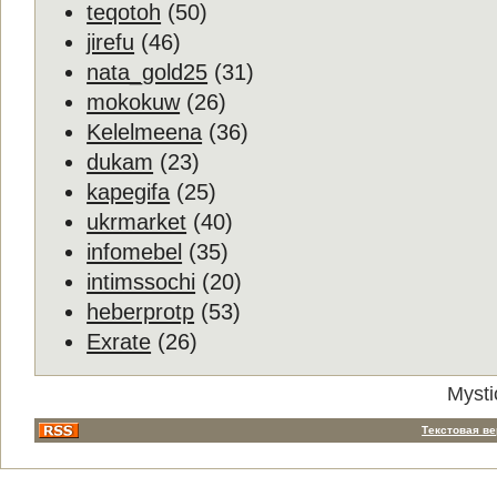
teqotoh
(50)
jirefu
(46)
nata_gold25
(31)
mokokuw
(26)
Kelelmeena
(36)
dukam
(23)
kapegifa
(25)
ukrmarket
(40)
infomebel
(35)
intimssochi
(20)
heberprotp
(53)
Exrate
(26)
Mysti
Текстовая в