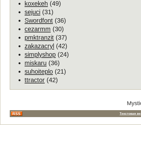
koxekeh
(49)
sejuci
(31)
Swordfont
(36)
cezarmm
(30)
pmktranzit
(37)
zakazacryl
(42)
simplyshop
(24)
miskaru
(36)
suhoiteplo
(21)
ttractor
(42)
Mysti
Текстовая в