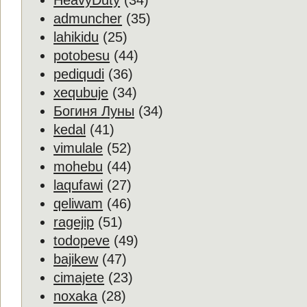
HeavyDuty
(34)
admuncher
(35)
lahikidu
(25)
potobesu
(44)
pediqudi
(36)
xequbuje
(34)
Богиня Луны
(34)
kedal
(41)
vimulale
(52)
mohebu
(44)
laqufawi
(27)
qeliwam
(46)
ragejip
(51)
todopeve
(49)
bajikew
(47)
cimajete
(23)
noxaka
(28)