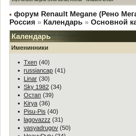
Клуб Renault Megane (Рено Меган) Россия
ПРАВИЛА КЛУБА
форум Renault Megane (Рено Мег
Россия
»
Календарь
»
Основной к
Календарь
Именинники
Txen
(40)
russiancap
(41)
Linar
(30)
Sky 1982
(34)
Остап
(39)
Kirya
(36)
Pisu-Pis
(40)
lagovazzz
(31)
vasyadrugov
(50)