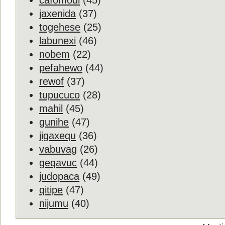
cafomodi
(45)
jaxenida
(37)
togehese
(25)
labunexi
(46)
nobem
(22)
pefahewo
(44)
rewof
(37)
tupucuco
(28)
mahil
(45)
gunihe
(47)
jigaxequ
(36)
vabuvag
(26)
geqavuc
(44)
judopaca
(49)
qitipe
(47)
nijumu
(40)