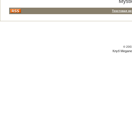
Mysti
Текстовая в
© 200
Клуб Megane