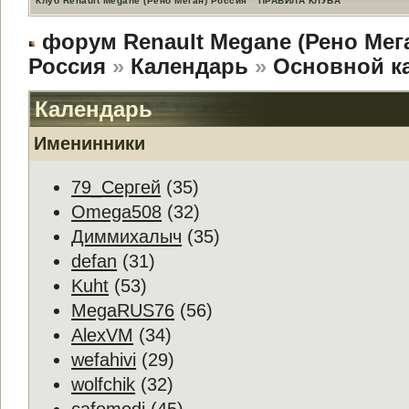
Клуб Renault Megane (Рено Меган) Россия
ПРАВИЛА КЛУБА
форум Renault Megane (Рено Мег
Россия
»
Календарь
»
Основной к
Календарь
Именинники
79_Сергей
(35)
Omega508
(32)
Диммихалыч
(35)
defan
(31)
Kuht
(53)
MegaRUS76
(56)
AlexVM
(34)
wefahivi
(29)
wolfchik
(32)