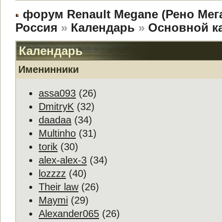
форум Renault Megane (Рено Мег
Россия
»
Календарь
»
Основной к
Календарь
Именинники
assa093
(26)
DmitryK
(32)
daadaa
(34)
Multinho
(31)
torik
(30)
alex-alex-3
(34)
lozzzz
(40)
Their law
(26)
Maymi
(29)
Alexander065
(26)