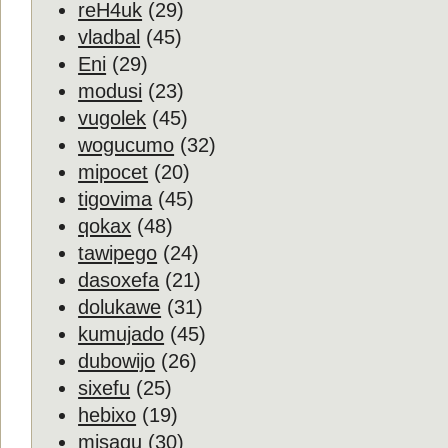
reH4uk
(29)
vladbal
(45)
Eni
(29)
modusi
(23)
vugolek
(45)
wogucumo
(32)
mipocet
(20)
tigovima
(45)
qokax
(48)
tawipego
(24)
dasoxefa
(21)
dolukawe
(31)
kumujado
(45)
dubowijo
(26)
sixefu
(25)
hebixo
(19)
misaqu
(30)