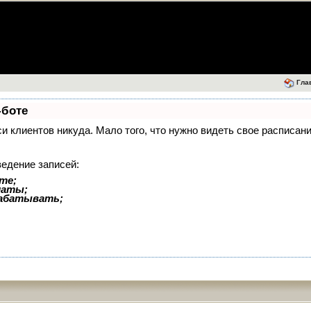
Гла
-боте
иси клиентов никуда. Мало того, что нужно видеть свое расписа
ведение записей:
те;
латы;
рабатывать;