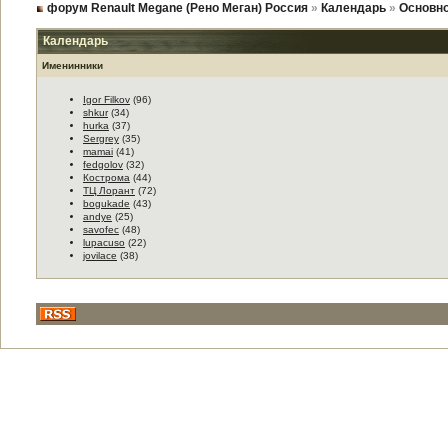
форум Renault Megane (Рено Меган) Россия
»
Календарь
»
Основно
Календарь
Именинники
Igor Filkov
(96)
shkur
(34)
hurka
(37)
Sergrey
(35)
mamai
(41)
fedgolov
(32)
Кострома
(44)
ТЦ Лорант
(72)
bogukade
(43)
andye
(25)
savofec
(48)
lupacuso
(22)
jovilace
(38)