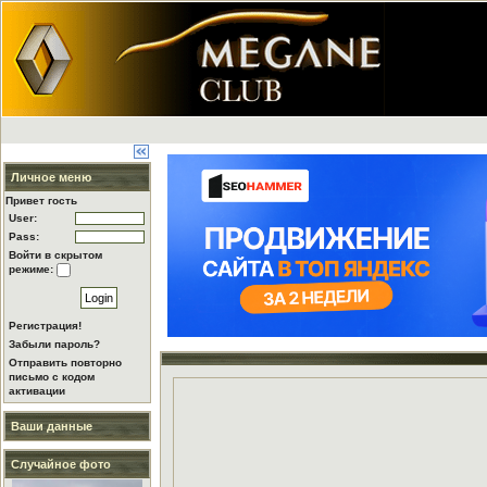
Личное меню
Привет гость
User:
Pass:
Войти в скрытом
режиме:
Регистрация!
Забыли пароль?
Отправить повторно
письмо с кодом
активации
Ваши данные
Случайное фото