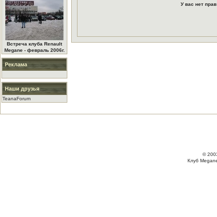
У вас нет пра
Встреча клуба Renault
Megane - февраль 2006г.
Реклама
Наши друзья
TeanaForum
© 200
Клуб Megane