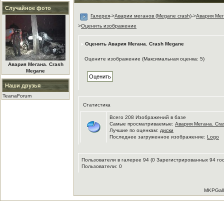
Случайное фото
Галерея
->
Аварии меганов (Megane crash)
->
Авария Мег
>
Оценить изображение
Оценить Авария Мегана. Crash Megane
Оцените изображение (Максимальная оценка: 5)
Авария Мегана. Crash
Megane
Наши друзья
TeanaForum
Статистика
Всего 208 Изображений в базе
Самые просматриваемые:
Авария Мегана. Cr
Лучшие по оценкам:
диски
Последнее загруженное изображение:
Logo
Пользователи в галерее 94 (0 Зарегистрированных 94 го
Пользователи: 0
MKPGalle