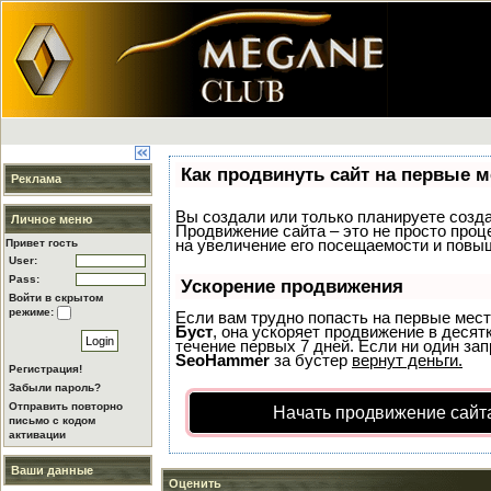
Как продвинуть сайт на первые м
Реклама
Вы создали или только планируете создат
Личное меню
Продвижение сайта – это не просто проц
на увеличение его посещаемости и повыш
Привет гость
User:
Pass:
Ускорение продвижения
Войти в скрытом
режиме:
Если вам трудно попасть на первые мест
Буст
, она ускоряет продвижение в десят
течение первых 7 дней. Если ни один запр
SeoHammer
за бустер
вернут деньги.
Регистрация!
Забыли пароль?
Отправить повторно
Начать продвижение сайт
письмо с кодом
активации
Ваши данные
Оценить