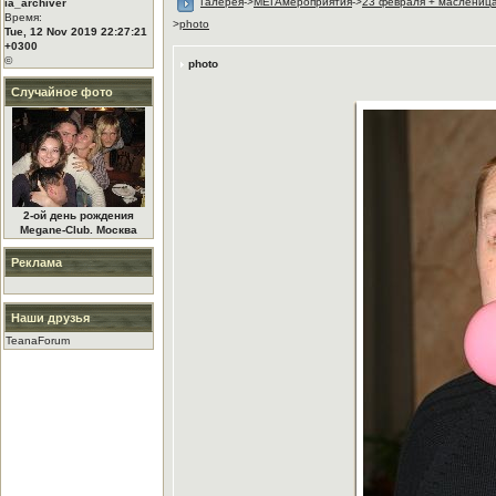
Галерея
->
МЕГАмероприятия
->
23 февраля + масленица
ia_archiver
Время:
>
photo
Tue, 12 Nov 2019 22:27:21
+0300
©
photo
Случайное фото
2-ой день рождения
Megane-Club. Москва
Реклама
Наши друзья
TeanaForum