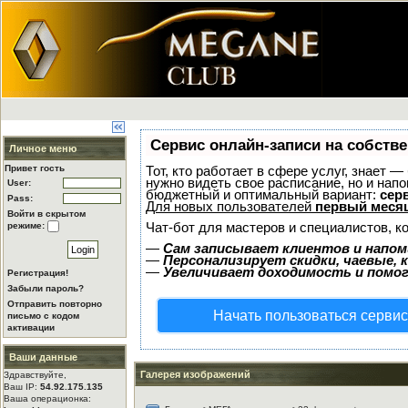
Сервис онлайн-записи на собстве
Личное меню
Привет гость
Тот, кто работает в сфере услуг, знает —
нужно видеть свое расписание, но и нап
User:
бюджетный и оптимальный вариант:
серв
Pass:
Для новых пользователей
первый месяц
Войти в скрытом
Чат-бот для мастеров и специалистов, к
режиме:
—
Сам записывает клиентов и напом
—
Персонализирует скидки, чаевые, 
—
Увеличивает доходимость и помо
Регистрация!
Забыли пароль?
Отправить повторно
Начать пользоваться серви
письмо с кодом
активации
Ваши данные
Галерея изображений
Здравствуйте,
Ваш IP:
54.92.175.135
Ваша операционка: