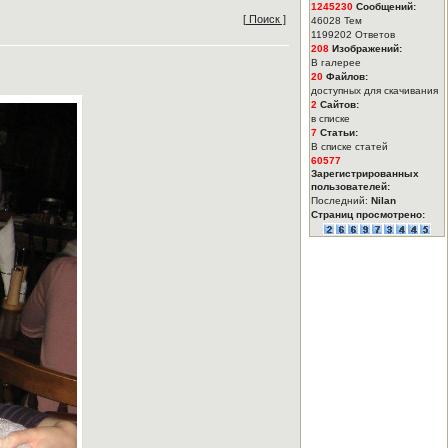
1245230
Сообщений:
[ Поиск ]
46028 Тем
1199202 Ответов
208
Изображений:
В галерее
20
Файлов:
доступных для скачивания
2
Сайтов:
в списке
7
Статьи:
В списке статей
60577
Зарегистрированных
пользователей:
Последний:
Nilan
Страниц просмотрено: