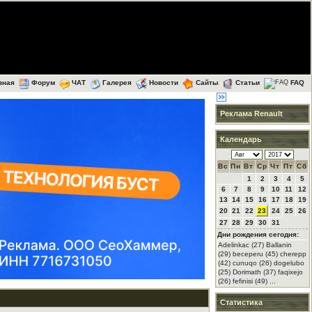
вная
Форум
ЧАТ
Галерея
Новости
Сайты
Статьи
FAQ
Реклама Renault
Календарь
Вс
Пн
Вт
Ср
Чт
Пт
Сб
1
2
3
4
5
6
7
8
9
10
11
12
13
14
15
16
17
18
19
20
21
22
23
24
25
26
27
28
29
30
31
Дни рождения сегодня:
Adelinkac (27) Ballanin
(29) beceperu (45) cherepp
(42) cunuqo (26) dogelubo
(25) Dorimath (37) faqixejo
(26) fefinisi (49) ...
Статистика