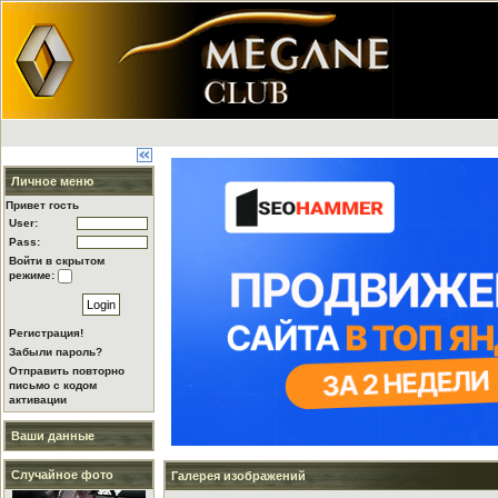
Личное меню
Привет гость
User:
Pass:
Войти в скрытом
режиме:
Регистрация!
Забыли пароль?
Отправить повторно
письмо с кодом
активации
Ваши данные
Случайное фото
Галерея изображений