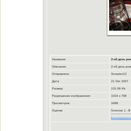
Название
2-ой день ро
Описание
2-ой день ро
Отправлено
Scorpion13
Дата
21 Окт 2007
Размер
131.06 Kb
Разрешение изображения
1024 x 768
Просмотров
3498
Оценка
Голосов: 1 - 