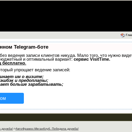
Гла
нном Telegram-боте
— без ведения записи клиентов никуда. Мало того, что нужно вид
 бюджетный и оптимальный вариант:
сервис VisitTime.
 бесплатно
.
оторый упрощает ведение записей:
инает им о визите;
кэшбэк и предоплаты;
гает больше зарабатывать;
сом
 дружба!
->
АвтоФрамос-МеганКлуб. Победила дружба!