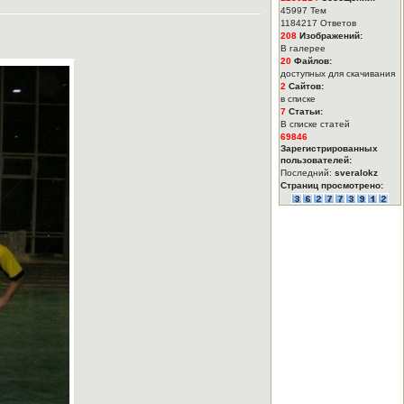
45997 Тем
1184217 Ответов
208
Изображений:
В галерее
20
Файлов:
доступных для скачивания
2
Сайтов:
в списке
7
Статьи:
В списке статей
69846
Зарегистрированных
пользователей:
Последний:
sveralokz
Страниц просмотрено: