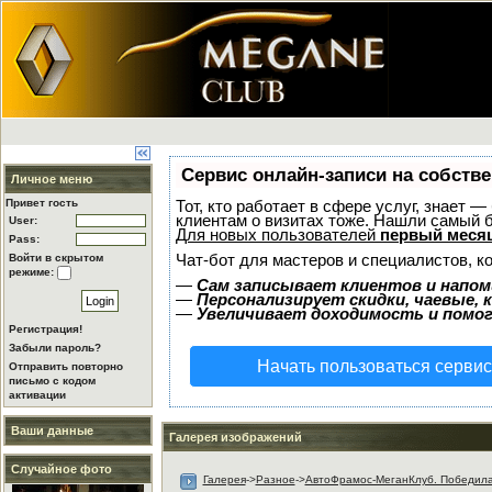
Сервис онлайн-записи на собстве
Личное меню
Привет гость
Тот, кто работает в сфере услуг, знает 
клиентам о визитах тоже. Нашли самый
User:
Для новых пользователей
первый месяц
Pass:
Чат-бот для мастеров и специалистов, к
Войти в скрытом
режиме:
—
Сам записывает клиентов и напом
—
Персонализирует скидки, чаевые, 
—
Увеличивает доходимость и помо
Регистрация!
Забыли пароль?
Начать пользоваться серви
Отправить повторно
письмо с кодом
активации
Ваши данные
Галерея изображений
Случайное фото
Галерея
->
Разное
->
АвтоФрамос-МеганКлуб. Победила