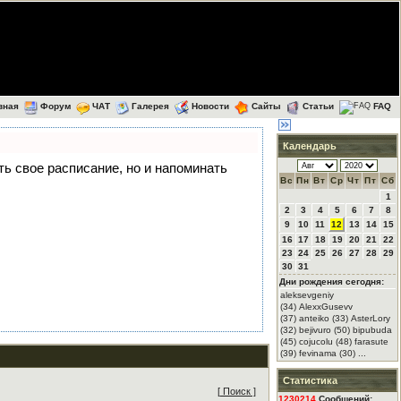
вная
Форум
ЧАТ
Галерея
Новости
Сайты
Статьи
FAQ
Календарь
еть свое расписание, но и напоминать
Вс
Пн
Вт
Ср
Чт
Пт
Сб
1
2
3
4
5
6
7
8
9
10
11
12
13
14
15
16
17
18
19
20
21
22
23
24
25
26
27
28
29
30
31
Дни рождения сегодня:
aleksevgeniy
(34) AlexxGusevv
(37) anteiko (33) AsterLory
(32) bejivuro (50) bipubuda
(45) cojucolu (48) farasute
(39) fevinama (30) ...
Статистика
[ Поиск ]
1230214
Сообщений: