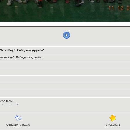
МеганКлуб. Победила дружба!
еганКлуб. Победила дружба!
В среднем:
Отправить eCard
Голосовать