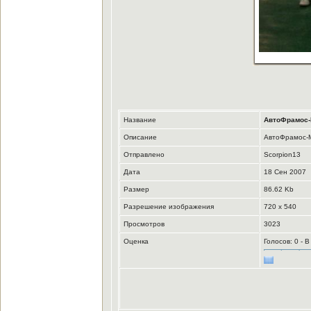
Название
АвтоФрамос-
Описание
АвтоФрамос-М
Отправлено
Scorpion13
Дата
18 Сен 2007
Размер
86.62 Kb
Разрешение изображения
720 x 540
Просмотров
3023
Оценка
Голосов: 0 - 