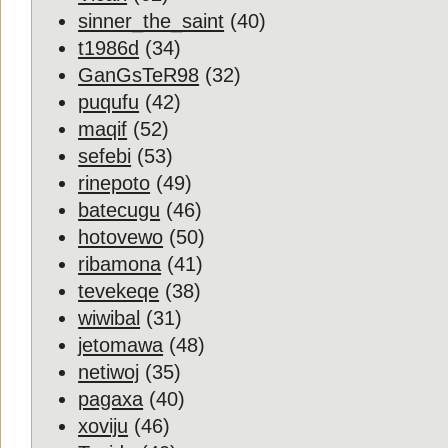
sinner_the_saint
(40)
t1986d
(34)
GanGsTeR98
(32)
puqufu
(42)
maqif
(52)
sefebi
(53)
rinepoto
(49)
batecugu
(46)
hotovewo
(50)
ribamona
(41)
tevekeqe
(38)
wiwibal
(31)
jetomawa
(48)
netiwoj
(35)
pagaxa
(40)
xoviju
(46)