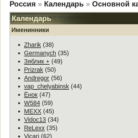
Россия
»
Календарь
»
Основной к
Календарь
Именинники
Zharik
(38)
Germanych
(35)
Зяблик +
(49)
Prizrak
(50)
Andregor
(56)
vap_chelyabinsk
(44)
Ёнок
(47)
W584
(59)
MEXX
(45)
Vidoc13
(34)
ReLexx
(35)
Vicari
(62)