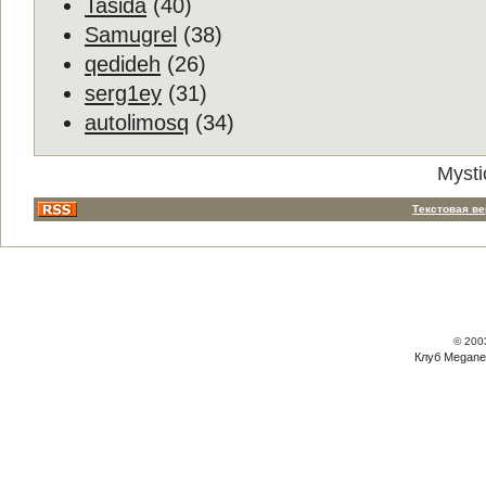
Tasida
(40)
Samugrel
(38)
qedideh
(26)
serg1ey
(31)
autolimosq
(34)
Mysti
Текстовая в
© 200
Клуб Megane