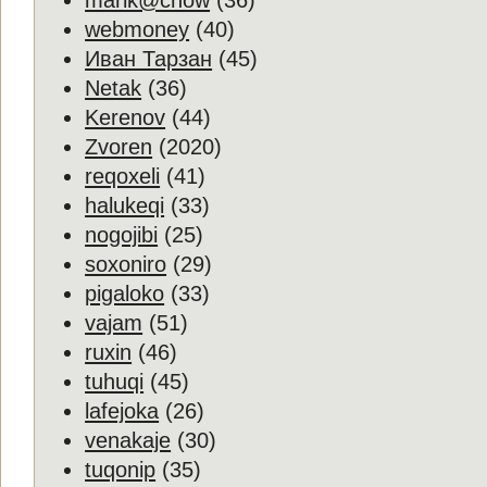
marik@chow
(36)
webmoney
(40)
Иван Тарзан
(45)
Netak
(36)
Kerenov
(44)
Zvoren
(2020)
reqoxeli
(41)
halukeqi
(33)
nogojibi
(25)
soxoniro
(29)
pigaloko
(33)
vajam
(51)
ruxin
(46)
tuhuqi
(45)
lafejoka
(26)
venakaje
(30)
tuqonip
(35)