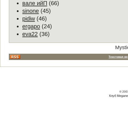
вале ийП
(66)
sinone
(45)
pidiw
(46)
ergapo
(24)
eva22
(36)
Mysti
Текстовая в
© 200
Клуб Megane