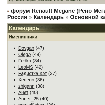
Клуб Renault Megane (Рено Меган) Россия
ПРАВИЛА КЛУБА
форум Renault Megane (Рено Мег
Россия
»
Календарь
»
Основной к
Календарь
Именинники
Dovgan
(47)
OlegA
(49)
Fedka
(34)
LeoMS
(42)
Радистка Кэт
(37)
Xedeon
(36)
zhigann
(38)
Анет
(40)
Аннет_25
(40)