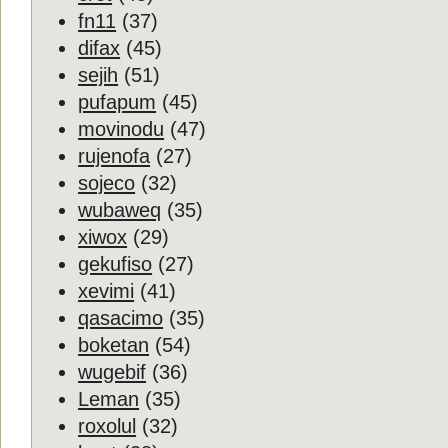
fn11
(37)
difax
(45)
sejih
(51)
pufapum
(45)
movinodu
(47)
rujenofa
(27)
sojeco
(32)
wubaweq
(35)
xiwox
(29)
gekufiso
(27)
xevimi
(41)
qasacimo
(35)
boketan
(54)
wugebif
(36)
Leman
(35)
roxolul
(32)