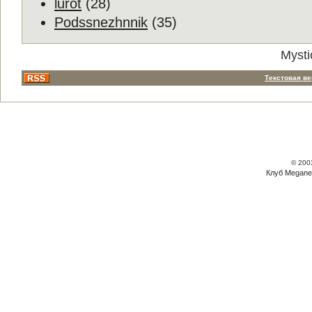
lurot
(28)
Podssnezhnnik
(35)
Mysti
Текстовая в
© 200
Клуб Megane