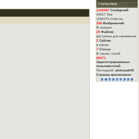
Статистика
1226087
Сообщений:
45817 Тем
1180270 Ответов
208
Изображений:
В галерее
20
Файлов:
доступных для скачивания
2
Сайтов:
в списке
7
Статьи:
В списке статей
68271
Зарегистрированных
пользователей:
Последний:
aleksandr55
Страниц просмотрено: