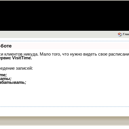
Гла
-боте
иси клиентов никуда. Мало того, что нужно видеть свое расписан
ервис VisitTime.
ведение записей:
те;
латы;
рабатывать;