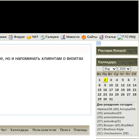
вная
Форум
ЧАТ
Галерея
Новости
Сайты
Статьи
FAQ
Реклама Renault
ие, но и напоминать клиентам о визитах
Календарь
Вс
Пн
Вт
Ср
Чт
Пт
Сб
1
2
3
4
5
6
7
8
9
10
11
12
13
14
15
16
17
18
19
20
21
22
23
24
25
26
27
28
29
30
31
Дни рождения сегодня:
Aleksa106 (46) Annyta456
(35) atmosfera55
(29) automotivesue
(37) avtovikup51
(35) Boryan (40) BratMed
(37) Brothers-Style
Чат
Календарь
Пользователи
Поиск
Помощь
(31) checkavtonn (38) ...