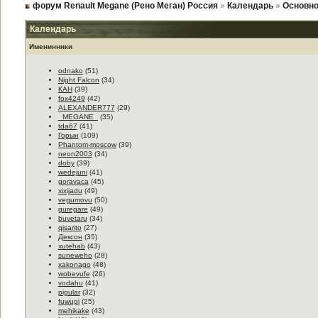
форум Renault Megane (Рено Меган) Россия
»
Календарь
»
Основно
Календарь
Именинники
odnako
(51)
Night Falcon
(34)
КАН
(39)
fox4249
(42)
ALEXANDER777
(29)
_MEGANE_
(35)
tda67
(41)
Горын
(109)
Phantom-moscow
(39)
neon2003
(34)
doby
(39)
wedejuni
(41)
goravaca
(45)
xixijadu
(49)
vegumovu
(50)
guregare
(49)
buvetaru
(34)
qisarito
(27)
Дексон
(35)
xutehab
(43)
suneweho
(28)
xakonago
(48)
wobevufe
(26)
vodahu
(41)
pigular
(32)
fuwugi
(25)
mehikake
(43)