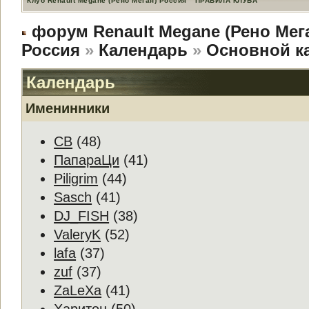
Клуб Renault Megane (Рено Меган) Россия
ПРАВИЛА КЛУБА
форум Renault Megane (Рено Мег
Россия
»
Календарь
»
Основной к
Календарь
Именинники
CB
(48)
ПапараЦи
(41)
Piligrim
(44)
Sasch
(41)
DJ_FISH
(38)
ValeryK
(52)
lafa
(37)
zuf
(37)
ZaLeXa
(41)