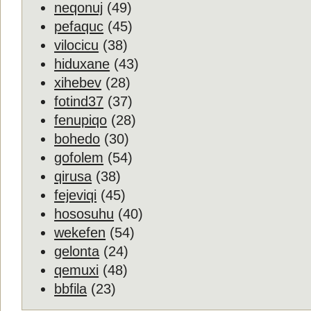
neqonuj
(49)
pefaquc
(45)
vilocicu
(38)
hiduxane
(43)
xihebev
(28)
fotind37
(37)
fenupiqo
(28)
bohedo
(30)
gofolem
(54)
qirusa
(38)
fejeviqi
(45)
hososuhu
(40)
wekefen
(54)
gelonta
(24)
qemuxi
(48)
bbfila
(23)