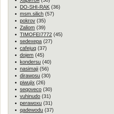
Харитон
(50)
DO-SHI-RAK
(36)
msm.silich
(57)
pokrov
(35)
Zaliom
(39)
TIMOFEI7772
(45)
sedexepa
(27)
cafejuq
(37)
dojem
(45)
kondersu
(40)
nasimaji
(56)
dirawosu
(30)
piwujix
(26)
seqoveco
(30)
vuhinudo
(31)
perawoxu
(31)
qadewodu
(37)