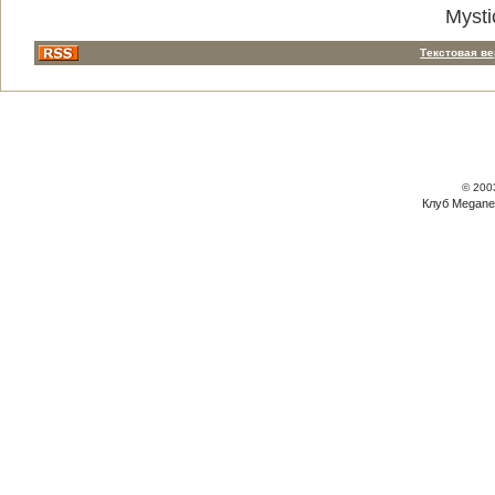
Mysti
Текстовая в
© 200
Клуб Megane