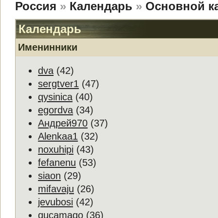
Россия
»
Календарь
»
Основной к
Календарь
Именинники
dva
(42)
sergtver1
(47)
qysinica
(40)
egordva
(34)
Андрей970
(37)
Alenkaa1
(32)
noxuhipi
(43)
fefanenu
(53)
siaon
(29)
mifavaju
(26)
jevubosi
(42)
qucamaqo
(36)