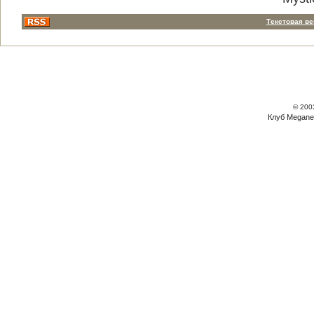
Текстовая в
© 200
Клуб Megane