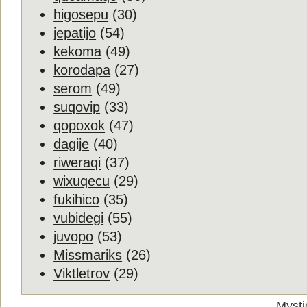
higosepu
(30)
jepatijo
(54)
kekoma
(49)
korodapa
(27)
serom
(49)
suqovip
(33)
qopoxok
(47)
dagije
(40)
riweraqi
(37)
wixuqecu
(29)
fukihico
(35)
vubidegi
(55)
juvopo
(53)
Missmariks
(26)
Viktletrov
(29)
Mysti